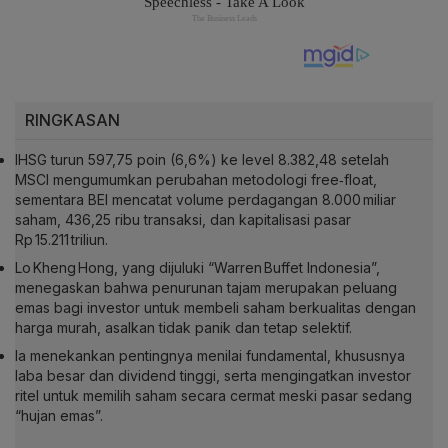
RINGKASAN
IHSG turun 597,75 poin (6,6%) ke level 8.382,48 setelah
MSCI mengumumkan perubahan metodologi free‑float,
sementara BEI mencatat volume perdagangan 8.000 miliar
saham, 436,25 ribu transaksi, dan kapitalisasi pasar
Rp 15.211 triliun.
Lo Kheng Hong, yang dijuluki “Warren Buffet Indonesia”,
menegaskan bahwa penurunan tajam merupakan peluang
emas bagi investor untuk membeli saham berkualitas dengan
harga murah, asalkan tidak panik dan tetap selektif.
Ia menekankan pentingnya menilai fundamental, khususnya
laba besar dan dividend tinggi, serta mengingatkan investor
ritel untuk memilih saham secara cermat meski pasar sedang
“hujan emas”.