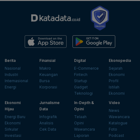
Berita
Finansial
Digital
Ekonopedia
Nasional
Makro
E-Commerce
Sejarah
Industri
Keuangan
Fintech
Ekonomi
Internasional
Bursa
Startup
Profil
Energi
Korporasi
Gadget
Istilah
Teknologi
Ekonomi
Ekonomi
Jurnalisme
In-Depth &
Video
Hijau
Data
Opini
News
Energi Baru
Infografik
Telaah
Wawancara
Ekonomi
Analisis
Opini
Katalogue
Sirkular
Cek Data
Wawancara
Foto
Investasi
Laporan
Podcast