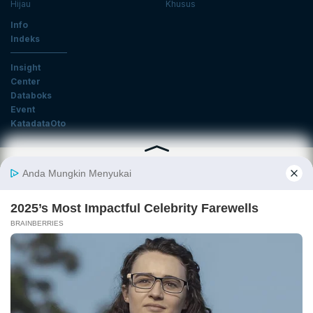
Hijau
Khusus
Info
Indeks
Insight
Center
Databoks
Event
KatadataOto
Langganan Newsletter
Email
Daftar
Ikuti Kami
Tentang Katadata
Advertising
Karier
Pedoman Media Siber
Kebijakan Privasi
Disclaimer
Hubungi Kami
©2026 Katadata. Hak cipta dilindungi Undang-undang.