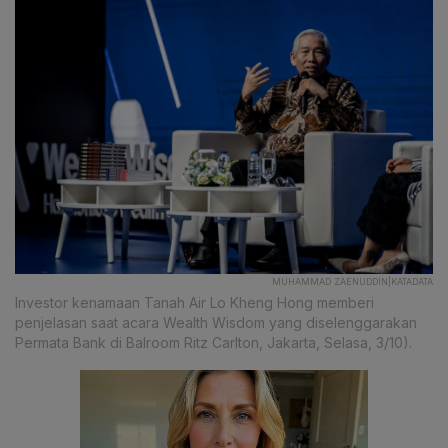
MUHAMMAD ZAENUDDIN|KATADATA
Investor kenamaan Tanah Air Lo Kheng Hong memberi
penjelasan saat acara Wealth Wisdom yang diselenggarakan
Permata Bank di Balroom Ritz Carlton, Jakarta, Selasa, 3/10).