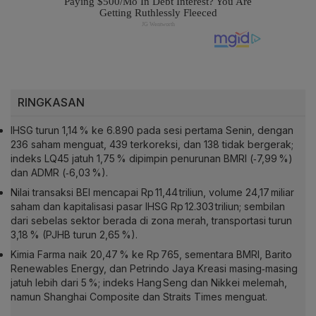
RINGKASAN
IHSG turun 1,14 % ke 6.890 pada sesi pertama Senin, dengan
236 saham menguat, 439 terkoreksi, dan 138 tidak bergerak;
indeks LQ45 jatuh 1,75 % dipimpin penurunan BMRI (‑7,99 %)
dan ADMR (‑6,03 %).
Nilai transaksi BEI mencapai Rp 11,44 triliun, volume 24,17 miliar
saham dan kapitalisasi pasar IHSG Rp 12.303 triliun; sembilan
dari sebelas sektor berada di zona merah, transportasi turun
3,18 % (PJHB turun 2,65 %).
Kimia Farma naik 20,47 % ke Rp 765, sementara BMRI, Barito
Renewables Energy, dan Petrindo Jaya Kreasi masing‑masing
jatuh lebih dari 5 %; indeks Hang Seng dan Nikkei melemah,
namun Shanghai Composite dan Straits Times menguat.