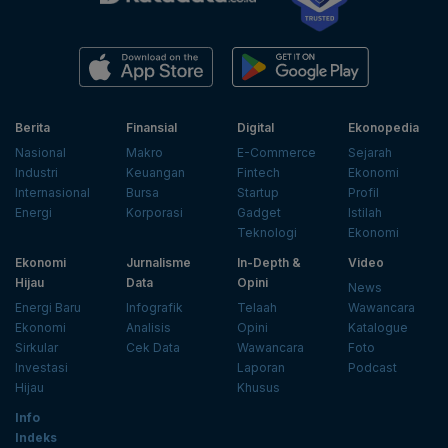
Berita
Finansial
Digital
Ekonopedia
Nasional
Makro
E-Commerce
Sejarah
Industri
Keuangan
Fintech
Ekonomi
Internasional
Bursa
Startup
Profil
Energi
Korporasi
Gadget
Istilah
Teknologi
Ekonomi
Ekonomi
Jurnalisme
In-Depth &
Video
Hijau
Data
Opini
News
Energi Baru
Infografik
Telaah
Wawancara
Ekonomi
Analisis
Opini
Katalogue
Sirkular
Cek Data
Wawancara
Foto
Investasi
Laporan
Podcast
Hijau
Khusus
Info
Indeks