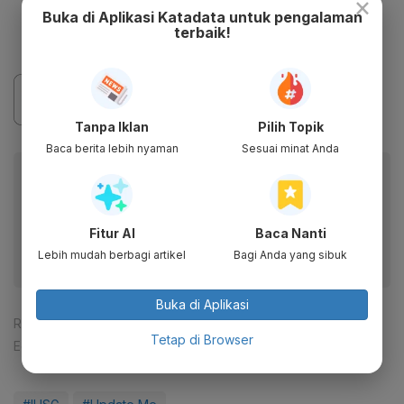
×
PT Petrindo Jaya Kreasi Tbk (CUAN)
Buka di Aplikasi Katadata untuk pengalaman
turun 4,91% ke Rp 1.065
terbaik!
Tanpa Iklan
Pilih Topik
Baca berita lebih nyaman
Sesuai minat Anda
Baca artikel ini lewat aplikasi mobile.
Dapatkan pengalaman membaca lebih nyaman dan nikmati
fitur menarik lainnya lewat aplikasi mobile Katadata.
Fitur AI
Baca Nanti
Lebih mudah berbagi artikel
Bagi Anda yang sibuk
Buka di Aplikasi
Reporter:
Nur Hana Putri Nabila
Tetap di Browser
Editor:
Ira Guslina Sufa