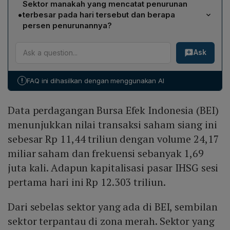
Sektor manakah yang mencatat penurunan
7,99% ke Rp 4.260, PT Barito Renewables Energy Tbk
•
terbesar pada hari tersebut dan berapa
(BREN) turun 5,12% ke Rp 3.890, serta PT Petrindo
persen penurunannya?
Jaya Kreasi Tbk (CUAN) turun 4,91% ke Rp 1.065.
Sektor transportasi mencatat penurunan terbesar,
Ask
dengan penurunan sebesar 3,18% pada hari itu.
!
FAQ ini dihasilkan dengan menggunakan AI
Data perdagangan Bursa Efek Indonesia (BEI)
menunjukkan nilai transaksi saham siang ini
sebesar Rp 11,44 triliun dengan volume 24,17
miliar saham dan frekuensi sebanyak 1,69
juta kali. Adapun kapitalisasi pasar IHSG sesi
pertama hari ini Rp 12.303 triliun.
Dari sebelas sektor yang ada di BEI, sembilan
sektor terpantau di zona merah. Sektor yang