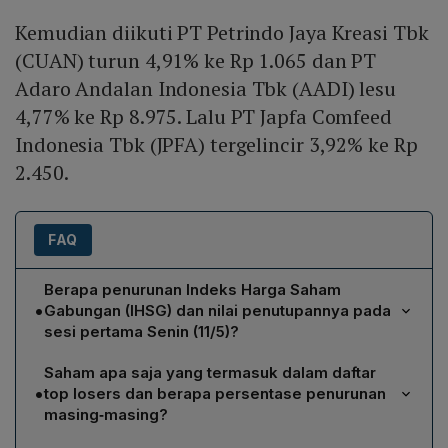
Kemudian diikuti PT Petrindo Jaya Kreasi Tbk
(CUAN) turun 4,91% ke Rp 1.065 dan PT
Adaro Andalan Indonesia Tbk (AADI) lesu
4,77% ke Rp 8.975. Lalu PT Japfa Comfeed
Indonesia Tbk (JPFA) tergelincir 3,92% ke Rp
2.450.
FAQ
Berapa penurunan Indeks Harga Saham
•
Gabungan (IHSG) dan nilai penutupannya pada
sesi pertama Senin (11/5)?
IHSG anjlok 1,14% dan ditutup pada level 6.890 pada
Saham apa saja yang termasuk dalam daftar
perdagangan sesi pertama Senin, 11 Mei.
•
top losers dan berapa persentase penurunan
masing‑masing?
Top losers meliputi PT Bank Mandiri Tbk (BMRI) turun