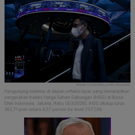
ANTARA FOTO/ASPRILLA DWI ADHA/RWA.
Pengunjung melintas di depan refleksi layar yang menampilkan
pergerakan Indeks Harga Saham Gabungan (IHSG) di Bursa
Efek Indonesia, Jakarta, Rabu (4/3/2026). IHSG ditutup turun
362,71 poin setara 4,57 persen ke level 7.577,06.