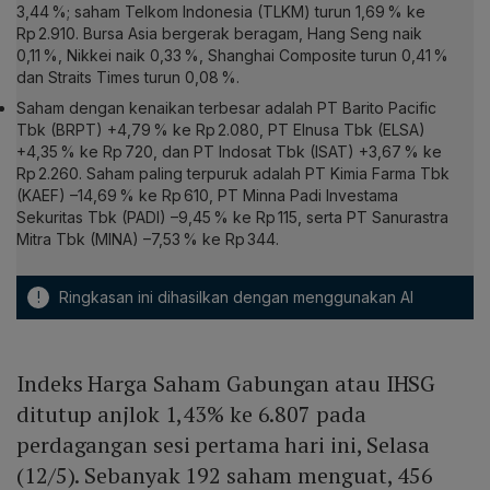
3,44 %; saham Telkom Indonesia (TLKM) turun 1,69 % ke
Rp 2.910. Bursa Asia bergerak beragam, Hang Seng naik
0,11 %, Nikkei naik 0,33 %, Shanghai Composite turun 0,41 %
dan Straits Times turun 0,08 %.
Saham dengan kenaikan terbesar adalah PT Barito Pacific
Tbk (BRPT) +4,79 % ke Rp 2.080, PT Elnusa Tbk (ELSA)
+4,35 % ke Rp 720, dan PT Indosat Tbk (ISAT) +3,67 % ke
Rp 2.260. Saham paling terpuruk adalah PT Kimia Farma Tbk
(KAEF) –14,69 % ke Rp 610, PT Minna Padi Investama
Sekuritas Tbk (PADI) –9,45 % ke Rp 115, serta PT Sanurastra
Mitra Tbk (MINA) –7,53 % ke Rp 344.
!
Ringkasan ini dihasilkan dengan menggunakan AI
Indeks Harga Saham Gabungan atau IHSG
ditutup anjlok 1,43% ke 6.807 pada
perdagangan sesi pertama hari ini, Selasa
(12/5). Sebanyak 192 saham menguat, 456