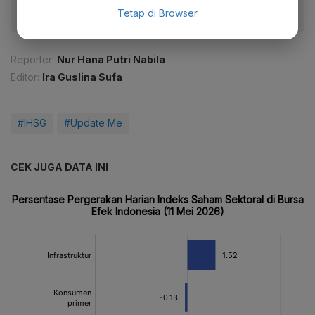
Tetap di Browser
Reporter:
Nur Hana Putri Nabila
Editor:
Ira Guslina Sufa
#IHSG
#Update Me
CEK JUGA DATA INI