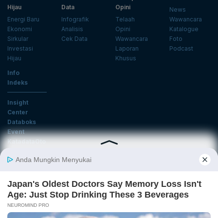
Hijau
Data
Opini
News
Energi Baru
Infografik
Telaah
Wawancara
Ekonomi
Analisis
Opini
Katalogue
Sirkular
Cek Data
Wawancara
Foto
Investasi
Laporan
Podcast
Hijau
Khusus
Info
Indeks
Insight
Center
Databoks
Event
KatadataOto
Langganan Newsletter
Email
Daftar
Ikuti Kami