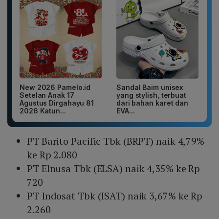
New 2026 Pamelo.id
Sandal Baim unisex
Setelan Anak 17
yang stylish, terbuat
Agustus Dirgahayu 81
dari bahan karet dan
2026 Katun...
EVA...
PT Barito Pacific Tbk (BRPT) naik 4,79%
ke Rp 2.080
PT Elnusa Tbk (ELSA) naik 4,35% ke Rp
720
PT Indosat Tbk (ISAT) naik 3,67% ke Rp
2.260