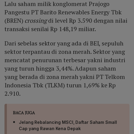
Lalu saham milik konglomerat Prajogo
(MINA) turun 7,53% ke Rp 344.
Pangestu PT Barito Renewables Energy Tbk
(BREN)
crossing
di level Rp 3.590 dengan nilai
transaksi senilai Rp 148,19 miliar.
Dari sebelas sektor yang ada di BEI, sepuluh
sektor terpantau di zona merah. Sektor yang
mencatat penurunan terbesar yakni industri
yang turun hingga 3,44%. Adapun saham
yang berada di zona merah yakni PT Telkom
Indonesia Tbk (TLKM) turun 1,69% ke Rp
2.910.
BACA JUGA
Jelang Rebalancing MSCI, Daftar Saham Small
Cap yang Rawan Kena Depak