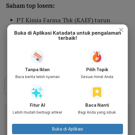
Saham top losers:
PT Kimia Farma Tbk (KAEF) turun
×
14,69% ke Rp 610
Buka di Aplikasi Katadata untuk pengalaman
PT Minna Padi Investama Sekuritas Tbk
terbaik!
(PADI) turun 9,45% ke Rp 115
PT Sanurastra Mitra Tbk (MINA) turun
7,53% ke Rp 344
Tanpa Iklan
Pilih Topik
Baca berita lebih nyaman
Sesuai minat Anda
Fitur AI
Baca Nanti
Baca artikel ini lewat aplikasi mobile.
Lebih mudah berbagi artikel
Bagi Anda yang sibuk
Dapatkan pengalaman membaca lebih nyaman dan nikmati
fitur menarik lainnya lewat aplikasi mobile Katadata.
Buka di Aplikasi