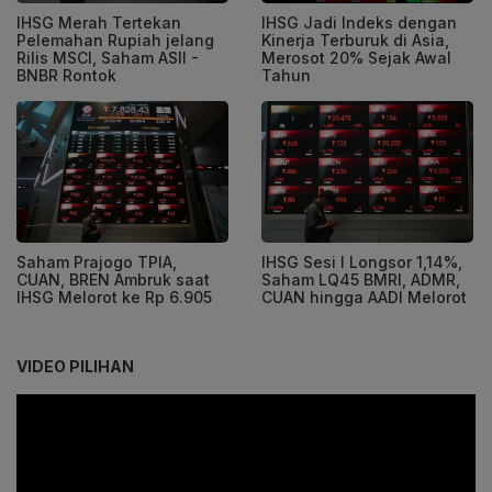
IHSG Merah Tertekan
IHSG Jadi Indeks dengan
Pelemahan Rupiah jelang
Kinerja Terburuk di Asia,
Rilis MSCI, Saham ASII -
Merosot 20% Sejak Awal
BNBR Rontok
Tahun
Saham Prajogo TPIA,
IHSG Sesi I Longsor 1,14%,
CUAN, BREN Ambruk saat
Saham LQ45 BMRI, ADMR,
IHSG Melorot ke Rp 6.905
CUAN hingga AADI Melorot
VIDEO PILIHAN