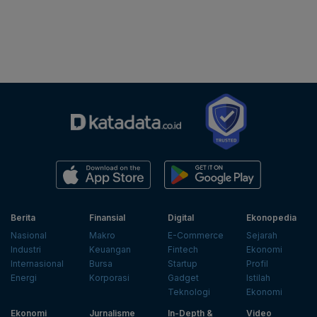
Berita
Finansial
Digital
Ekonopedia
Nasional
Makro
E-Commerce
Sejarah
Industri
Keuangan
Fintech
Ekonomi
Internasional
Bursa
Startup
Profil
Energi
Korporasi
Gadget
Istilah
Teknologi
Ekonomi
Ekonomi
Jurnalisme
In-Depth &
Video