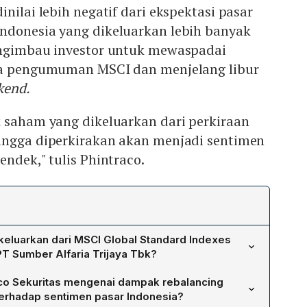
nilai lebih negatif dari ekspektasi pasar
ndonesia yang dikeluarkan lebih banyak
engimbau investor untuk mewaspadai
na pengumuman MSCI dan menjelang libur
kend.
k saham yang dikeluarkan dari perkiraan
ingga diperkirakan akan menjadi sentimen
endek," tulis Phintraco.
keluarkan dari MSCI Global Standard Indexes
PT Sumber Alfaria Trijaya Tbk?
CI Global Standard Indexes, yaitu PT Barito Renewables
co Sekuritas mengenai dampak rebalancing
sri Pacific Tbk, PT Petrindo Jaya Kreasi Tbk, PT Amman
erhadap sentimen pasar Indonesia?
, PT Dian Swastatika Sentosa Tbk, dan PT Sumber Alfaria