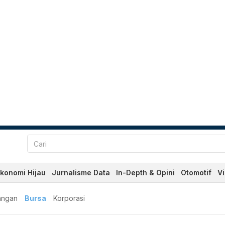
konomi Hijau
Jurnalisme Data
In-Depth & Opini
Otomotif
V
angan
Bursa
Korporasi