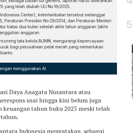
ahun; sebagai badan sui generis, laporan harus diserahkan
5 yang telah diubah UU No 16/2025.
ndonesia Center), keterlambatan tersebut melanggar
, Peraturan Presiden No 29/2014, dan Peraturan Menteri
r batas dua bulan setelah akhir tahun anggaran (akhir
enangguhan anggaran.
encoreng tata kelola BUMN, mengurangi kepercayaan
buruk bagi perusahaan pelat merah yang memerlukan
bianto.
 dengan menggunakan AI
tasi Daya Anagata Nusantara atau
erespons usai hingga kini belum juga
 keuangan tahun buku 2025 meski telah
setahun.
antara Indonesia mengatakan, sebagai