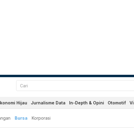
konomi Hijau
Jurnalisme Data
In-Depth & Opini
Otomotif
V
angan
Bursa
Korporasi