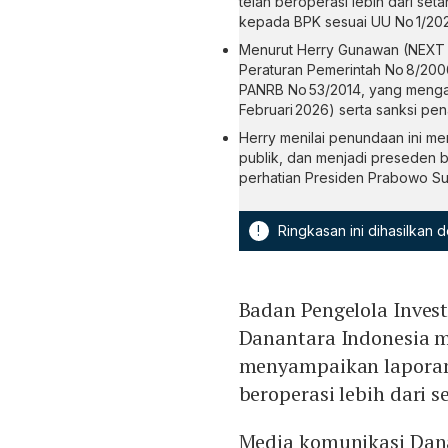
telah beroperasi lebih dari set
kepada BPK sesuai UU No 1/202
Menurut Herry Gunawan (NEXT I
Peraturan Pemerintah No 8/2006
PANRB No 53/2014, yang mengatu
Februari 2026) serta sanksi p
Herry menilai penundaan ini m
publik, dan menjadi preseden 
perhatian Presiden Prabowo Su
!
Ringkasan ini dihasilkan
Badan Pengelola Inves
Danantara Indonesia m
menyampaikan laporan
beroperasi lebih dari 
Media komunikasi Dan