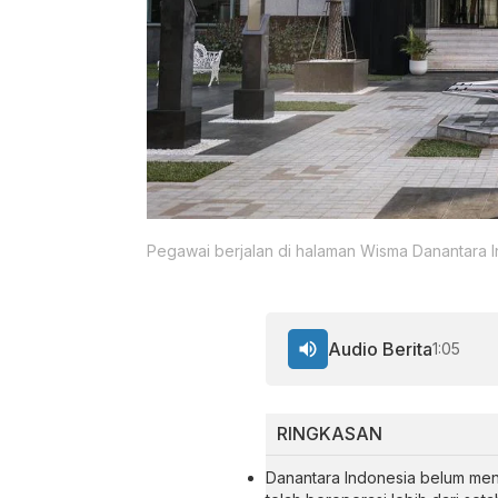
Pegawai berjalan di halaman Wisma Danantara In
Audio Berita
1:05
RINGKASAN
Danantara Indonesia belum me