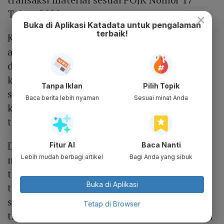
Tahun 2020.
×
Buka di Aplikasi Katadata untuk pengalaman
terbaik!
Kendati demikian, perseroan memastikan
aksi korporasi tersebut tidak memberikan
dampak signifikan terhadap kondisi
keuangan perusahaan. “Tidak ada dampak
Tanpa Iklan
Pilih Topik
signifikan terhadap keadaan kondisi
Baca berita lebih nyaman
Sesuai minat Anda
keuangan Perseroan, dalam melakukan
transaksi ini,” tulis manajemen.
Direksi dan Dewan Komisaris PACK juga
Fitur AI
Baca Nanti
Lebih mudah berbagi artikel
Bagi Anda yang sibuk
menyatakan, seluruh informasi material
terkait transaksi telah diungkapkan dan
Buka di Aplikasi
tidak mengandung benturan kepentingan
sebagaimana diatur dalam POJK terkait
Tetap di Browser
transaksi afiliasi. Emiten tambang milik Andi