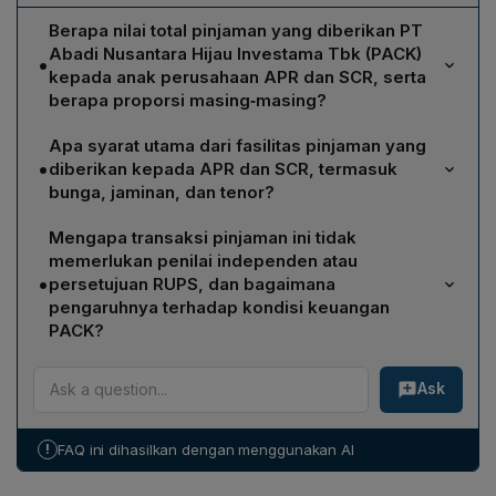
Berapa nilai total pinjaman yang diberikan PT
Abadi Nusantara Hijau Investama Tbk (PACK)
•
kepada anak perusahaan APR dan SCR, serta
berapa proporsi masing‑masing?
PACK menyalurkan total pinjaman sebesar Rp 1,34
Apa syarat utama dari fasilitas pinjaman yang
triliun, di mana PT Adhi Prakarsa Raya (APR) menerima
•
diberikan kepada APR dan SCR, termasuk
pinjaman sebesar Rp 749,59 miliar dan PT Sumber
bunga, jaminan, dan tenor?
Cahaya Raya (SCR) sebesar Rp 591,78 miliar.
Kedua fasilitas pinjaman diberikan tanpa bunga dan
Mengapa transaksi pinjaman ini tidak
tanpa jaminan, dengan tenor dua tahun terhitung sejak
memerlukan penilai independen atau
penarikan dana. Pinjaman dapat diperpanjang apabila
•
persetujuan RUPS, dan bagaimana
para pihak mencapai kesepakatan bersama.
pengaruhnya terhadap kondisi keuangan
PACK?
Karena APR dan SCR merupakan perusahaan
Ask
terkendali yang sahamnya dimiliki lebih dari 99% oleh
PACK, transaksi dikategorikan afiliasi dan dikecualikan
dari persyaratan penilai independen serta persetujuan
!
FAQ ini dihasilkan dengan menggunakan AI
RUPS sesuai POJK. Manajemen menyatakan transaksi
tidak menimbulkan dampak signifikan terhadap kondisi