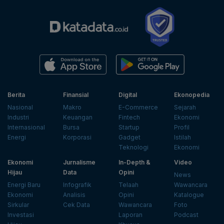
Berita
Finansial
Digital
Ekonopedia
Nasional
Makro
E-Commerce
Sejarah
Industri
Keuangan
Fintech
Ekonomi
Internasional
Bursa
Startup
Profil
Energi
Korporasi
Gadget
Istilah
Teknologi
Ekonomi
Ekonomi
Jurnalisme
In-Depth &
Video
Hijau
Data
Opini
News
Energi Baru
Infografik
Telaah
Wawancara
Ekonomi
Analisis
Opini
Katalogue
Sirkular
Cek Data
Wawancara
Foto
Investasi
Laporan
Podcast