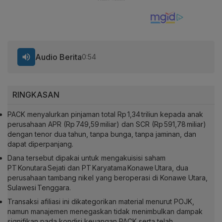
Audio Berita
0:54
RINGKASAN
PACK menyalurkan pinjaman total Rp 1,34 triliun kepada anak
perusahaan APR (Rp 749,59 miliar) dan SCR (Rp 591,78 miliar)
dengan tenor dua tahun, tanpa bunga, tanpa jaminan, dan
dapat diperpanjang.
Dana tersebut dipakai untuk mengakuisisi saham
PT Konutara Sejati dan PT Karyatama Konawe Utara, dua
perusahaan tambang nikel yang beroperasi di Konawe Utara,
Sulawesi Tenggara.
Transaksi afiliasi ini dikategorikan material menurut POJK,
namun manajemen menegaskan tidak menimbulkan dampak
signifikan pada kondisi keuangan PACK serta telah