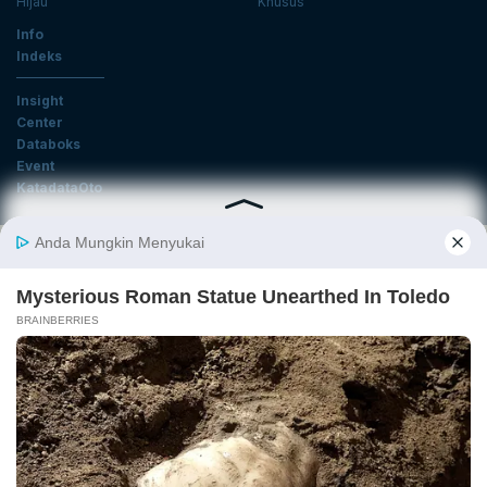
Hijau
Khusus
Info
Indeks
Insight
Center
Databoks
Event
KatadataOto
Langganan Newsletter
Email
Daftar
Ikuti Kami
Tentang Katadata
Advertising
Karier
Pedoman Media Siber
Kebijakan Privasi
Disclaimer
Hubungi Kami
©2026 Katadata. Hak cipta dilindungi Undang-undang.