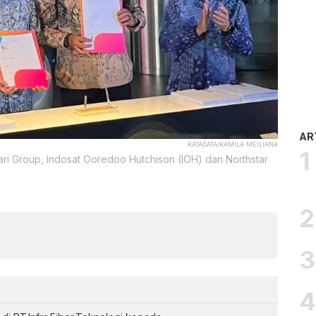
AR
KATADATA/KAMILA MEILIANA
ri Group, Indosat Ooredoo Hutchison (IOH) dan Northstar