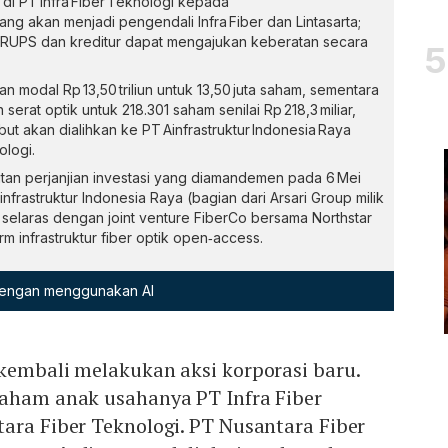
di PT Infra Fiber Teknologi kepada
ang akan menjadi pengendali Infra Fiber dan Lintasarta;
jui RUPS dan kreditur dapat mengajukan keberatan secara
n modal Rp 13,50 triliun untuk 13,50 juta saham, sementara
serat optik untuk 218.301 saham senilai Rp 218,3 miliar,
t akan dialihkan ke PT Ainfrastruktur Indonesia Raya
ologi.
utan perjanjian investasi yang diamandemen pada 6 Mei
Ainfrastruktur Indonesia Raya (bagian dari Arsari Group milik
selaras dengan joint venture FiberCo bersama Northstar
 infrastruktur fiber optik open‑access.
 dengan menggunakan AI
kembali melakukan aksi korporasi baru.
saham anak usahanya PT Infra Fiber
ara Fiber Teknologi. PT Nusantara Fiber