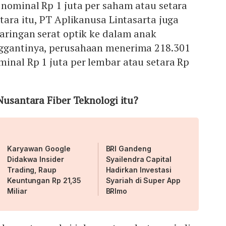
si dengan investasi energi terbarukan di seluruh
 nominal Rp 1 juta per saham atau setara
tara itu, PT Aplikanusa Lintasarta juga
aringan serat optik ke dalam anak
ggantinya, perusahaan menerima 218.301
inal Rp 1 juta per lembar atau setara Rp
 Nusantara Fiber Teknologi itu?
Karyawan Google
BRI Gandeng
Didakwa Insider
Syailendra Capital
Trading, Raup
Hadirkan Investasi
Keuntungan Rp 21,35
Syariah di Super App
Miliar
BRImo