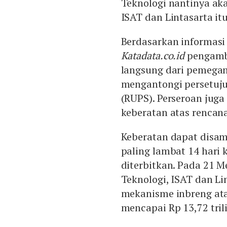
Teknologi nantinya ak
ISAT dan Lintasarta it
Berdasarkan informasi
Katadata.co.id
pengambi
langsung dari pemegan
mengantongi persetuj
(RUPS). Perseroan jug
keberatan atas rencana
Keberatan dapat disam
paling lambat 14 hari
diterbitkan. Pada 21 M
Teknologi, ISAT dan L
mekanisme inbreng at
mencapai Rp 13,72 tril