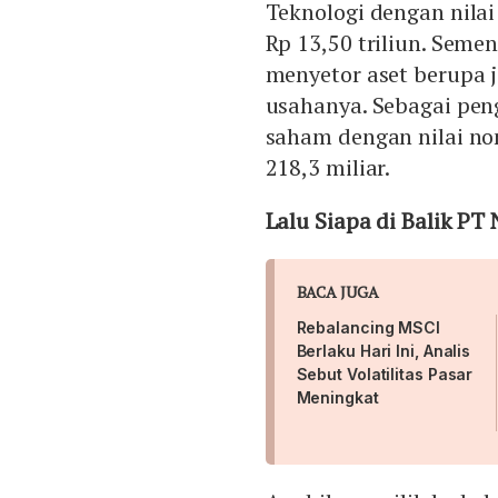
mendukung rencana integra
Teknologi dengan nilai
Indonesia.
Rp 13,50 triliun. Semen
menyetor aset berupa j
usahanya. Sebagai pen
saham dengan nilai nom
218,3 miliar.
Lalu Siapa di Balik PT
BACA JUGA
Rebalancing MSCI
Berlaku Hari Ini, Analis
Sebut Volatilitas Pasar
Meningkat