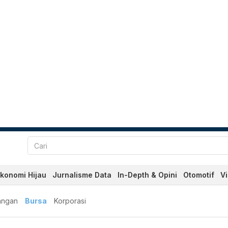
konomi Hijau
Jurnalisme Data
In-Depth & Opini
Otomotif
V
angan
Bursa
Korporasi