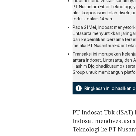
Indosat mendivestasi sahamnya 
PT Nusantara Fiber Teknologi, y
aksi korporasi ini telah disetu
tertulis dalam 14 hari.
Pada 21 Mei, Indosat menyetorka
Lintasarta menyuntikkan jaringan 
dan kepemilikan bersama tersebu
melalui PT Nusantara Fiber Tekn
Transaksi ini merupakan kelanj
antara Indosat, Lintasarta, dan 
Hashim Djojohadikusumo) serta 
Group untuk membangun platform
!
Ringkasan ini dihasilkan
PT Indosat Tbk (ISAT) 
Indosat mendivestasi 
Teknologi ke PT Nusant