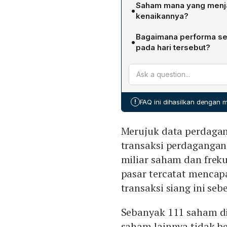
IHSG turun 2,53% (147,63 
Saham mana yang menjad
•
berlangsung tiga hari bert
kenaikannya?
sebesar 34,17%.
PT Chandra Asri Pacific T
Bagaimana performa se
•
Rp 1.560; nilai transaksi 
pada hari tersebut?
paling banyak diburu siang 
Seluruh sektor di BEI ber
Central Asia (BBCA) turun 
Rakyat Indonesia (BBRI) t
2,52% ke Rp 3.870.
!
FAQ ini dihasilkan dengan
Merujuk data perdagan
transaksi perdagangan
miliar saham dan frekue
pasar tercatat mencapai
transaksi siang ini sebe
Sebanyak 111 saham di
saham lainnya tidak b