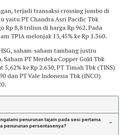
an, terjadi transaksi crossing jumbo di
u yaitu PT Chandra Asri Pacific Tbk
o Rp 8,8 triliun di harga Rp 962. Pada
aham TPIA melonjak 13,45% ke Rp 1.560.
IHSG, saham-saham tambang justru
h. Saham PT Merdeka Copper Gold Tbk
 5,62% ke Rp 2.630, PT Timah Tbk (TINS)
190 dan PT Vale Indonesia Tbk (INCO)
20.
galami penurunan tajam pada sesi pertama
pa penurunan persentasenya?