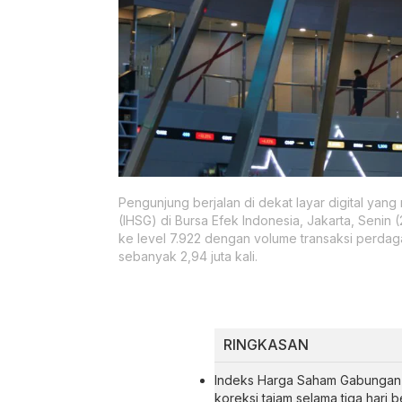
Pengunjung berjalan di dekat layar digital y
(IHSG) di Bursa Efek Indonesia, Jakarta, Senin
ke level 7.922 dengan volume transaksi perdag
sebanyak 2,94 juta kali.
RINGKASAN
Indeks Harga Saham Gabungan (I
koreksi tajam selama tiga hari