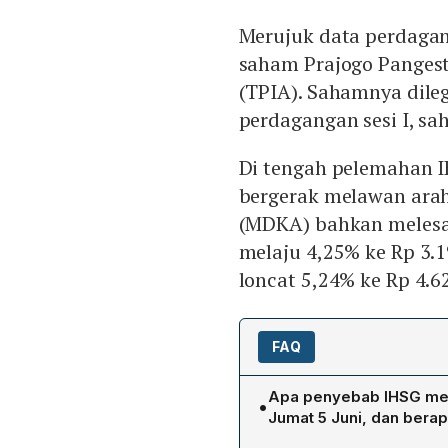
Merujuk data perdagang
saham Prajogo Pangest
(TPIA). Sahamnya dileg
perdagangan sesi I, s
Di tengah pelemahan 
bergerak melawan ara
(MDKA) bahkan melesat
melaju 4,25% ke Rp 3.
loncat 5,24% ke Rp 4.6
FAQ
Apa penyebab IHSG men
•
Jumat 5 Juni, dan bera