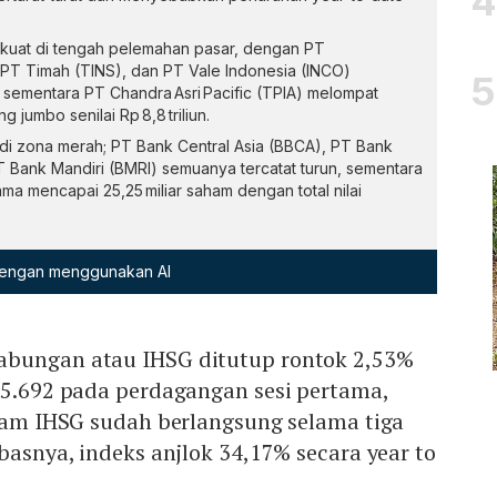
uat di tengah pelemahan pasar, dengan PT
T Timah (TINS), dan PT Vale Indonesia (INCO)
, sementara PT Chandra Asri Pacific (TPIA) melompat
g jumbo senilai Rp 8,8 triliun.
di zona merah; PT Bank Central Asia (BBCA), PT Bank
T Bank Mandiri (BMRI) semuanya tercatat turun, sementara
a mencapai 25,25 miliar saham dengan total nilai
 dengan menggunakan AI
abungan atau IHSG ditutup rontok 2,53%
 5.692 pada perdagangan sesi pertama,
ajam IHSG sudah berlangsung selama tiga
mbasnya, indeks anjlok 34,17% secara year to