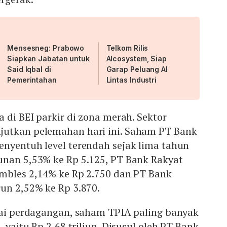
Mensesneg: Prabowo
Telkom Rilis
Siapkan Jabatan untuk
AIcosystem, Siap
Said Iqbal di
Garap Peluang AI
Pemerintahan
Lintas Industri
a di BEI parkir di zona merah. Sektor
utkan pelemahan hari ini. Saham PT Bank
enyentuh level terendah sejak lima tahun
unan 5,53% ke Rp 5.125, PT Bank Rakyat
ambles 2,14% ke Rp 2.750 dan PT Bank
un 2,52% ke Rp 3.870.
ilai perdagangan, saham TPIA paling banyak
, yaitu Rp 2,68 triliun. Disusul oleh PT Bank