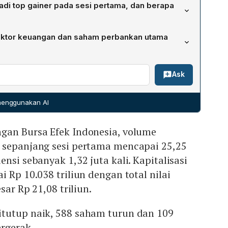
poin) menjadi Rp 5.692 karena koreksi tajam yang
i top gainer pada sesi pertama, dan berapa
urut‑turut, menurunkan indeks secara year‑to‑date
bk (TPIA) menjadi top gainer dengan kenaikan 13,45% ke
ktor keuangan dan saham perbankan utama
sahamnya mencapai Rp 2,68 triliun, menjadikannya saham
ini.
ada di zona merah. Saham perbankan turun, PT Bank
Ask
5,53% ke Rp 5.125 (level terendah lima tahun), PT Bank
urun 2,14% ke Rp 2.750, dan PT Bank Mandiri (BMRI) turun
 menggunakan AI
gan Bursa Efek Indonesia, volume
 sepanjang sesi pertama mencapai 25,25
nsi sebanyak 1,32 juta kali. Kapitalisasi
 Rp 10.038 triliun dengan total nilai
sar Rp 21,08 triliun.
tutup naik, 588 saham turun dan 109
ergerak.