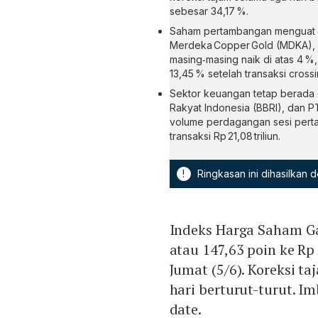
sebesar 34,17 %.
Saham pertambangan menguat k
Merdeka Copper Gold (MDKA), P
masing‑masing naik di atas 4 %
13,45 % setelah transaksi crossin
Sektor keuangan tetap berada 
Rakyat Indonesia (BBRI), dan P
volume perdagangan sesi pertam
transaksi Rp 21,08 triliun.
!
Ringkasan ini dihasilkan
Indeks Harga Saham G
atau 147,63 poin ke Rp
Jumat (5/6). Koreksi t
hari berturut-turut. I
date.