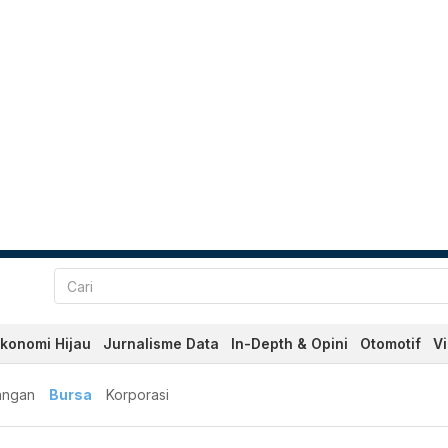
konomi Hijau
Jurnalisme Data
In-Depth & Opini
Otomotif
V
angan
Bursa
Korporasi