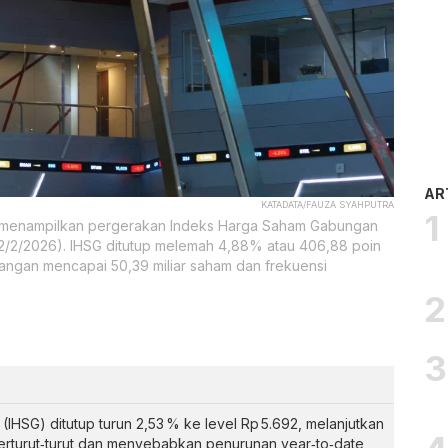
AR
KATADATA/FAUZA SYAHPUTRA
ang menampilkan pergerakan Indeks Harga Saham Gabungan
 (2/2/2026). IHSG ditutup melemah 4,88% atau 406,88 poin
angan mencapai 50,39 miliar saham dan frekuensi
HSG) ditutup turun 2,53 % ke level Rp 5.692, melanjutkan
 berturut‑turut dan menyebabkan penurunan year‑to‑date