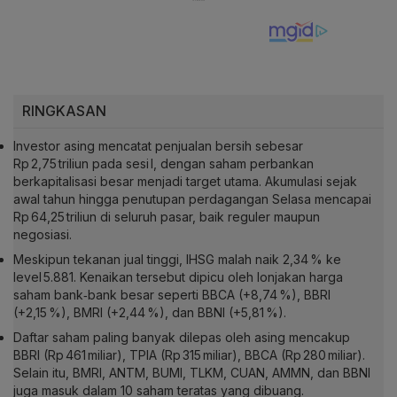
RINGKASAN
Investor asing mencatat penjualan bersih sebesar
Rp 2,75 triliun pada sesi I, dengan saham perbankan
berkapitalisasi besar menjadi target utama. Akumulasi sejak
awal tahun hingga penutupan perdagangan Selasa mencapai
Rp 64,25 triliun di seluruh pasar, baik reguler maupun
negosiasi.
Meskipun tekanan jual tinggi, IHSG malah naik 2,34 % ke
level 5.881. Kenaikan tersebut dipicu oleh lonjakan harga
saham bank‑bank besar seperti BBCA (+8,74 %), BBRI
(+2,15 %), BMRI (+2,44 %), dan BBNI (+5,81 %).
Daftar saham paling banyak dilepas oleh asing mencakup
BBRI (Rp 461 miliar), TPIA (Rp 315 miliar), BBCA (Rp 280 miliar).
Selain itu, BMRI, ANTM, BUMI, TLKM, CUAN, AMMN, dan BBNI
juga masuk dalam 10 saham teratas yang dibuang.