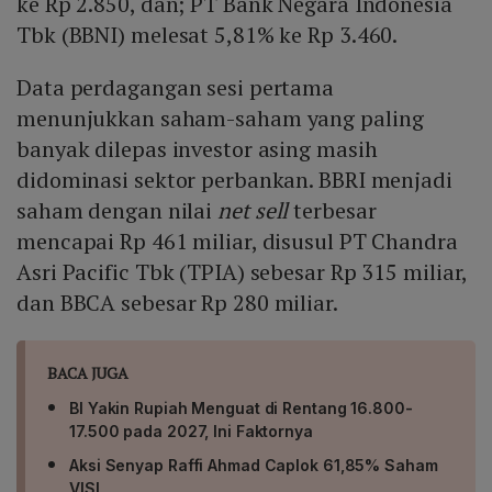
ke Rp 2.850, dan; PT Bank Negara Indonesia
Tbk (BBNI) melesat 5,81% ke Rp 3.460.
Data perdagangan sesi pertama
menunjukkan saham-saham yang paling
banyak dilepas investor asing masih
didominasi sektor perbankan. BBRI menjadi
saham dengan nilai
net sell
terbesar
mencapai Rp 461 miliar, disusul PT Chandra
Asri Pacific Tbk (TPIA) sebesar Rp 315 miliar,
dan BBCA sebesar Rp 280 miliar.
BACA JUGA
BI Yakin Rupiah Menguat di Rentang 16.800-
17.500 pada 2027, Ini Faktornya
Aksi Senyap Raffi Ahmad Caplok 61,85% Saham
VISI