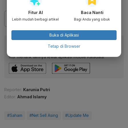
Fitur AI
Baca Nanti
Lebih mudah berbagi artikel
Bagi Anda yang sibuk
Buka di Aplikasi
Baca artikel ini lewat aplikasi mobile.
Tetap di Browser
Dapatkan pengalaman membaca lebih nyaman dan nikmati
fitur menarik lainnya lewat aplikasi mobile Katadata.
Reporter:
Karunia Putri
Editor:
Ahmad Islamy
#Saham
#Net Sell Asing
#Update Me