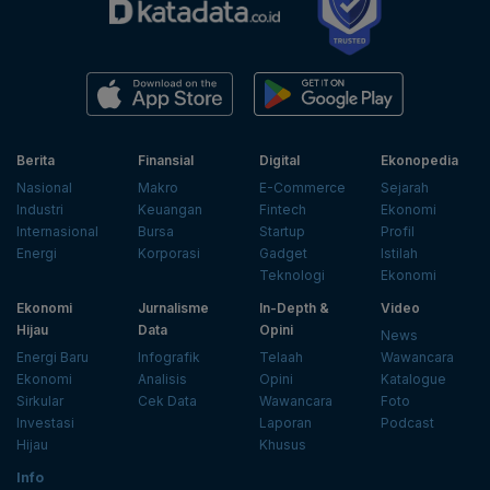
Berita
Finansial
Digital
Ekonopedia
Nasional
Makro
E-Commerce
Sejarah
Industri
Keuangan
Fintech
Ekonomi
Internasional
Bursa
Startup
Profil
Energi
Korporasi
Gadget
Istilah
Teknologi
Ekonomi
Ekonomi
Jurnalisme
In-Depth &
Video
Hijau
Data
Opini
News
Energi Baru
Infografik
Telaah
Wawancara
Ekonomi
Analisis
Opini
Katalogue
Sirkular
Cek Data
Wawancara
Foto
Investasi
Laporan
Podcast
Hijau
Khusus
Info