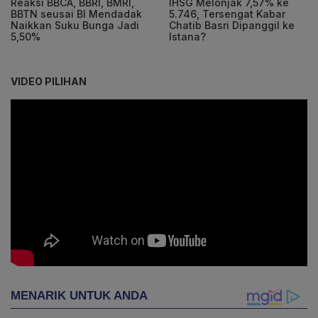
Reaksi BBCA, BBRI, BMRI,
IHSG Melonjak 7,57% ke
BBTN seusai BI Mendadak
5.746, Tersengat Kabar
Naikkan Suku Bunga Jadi
Chatib Basri Dipanggil ke
5,50%
Istana?
VIDEO PILIHAN