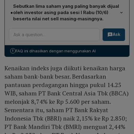
Pada jeda makan siang, IHSG melonjak 2,34% dan
Sebutkan lima saham yang paling banyak dijual
parkir di level 5.881. Kenaikan indeks diikuti dengan
•
oleh investor asing pada sesi I Rabu (10/6)
kenaikan harga saham bank‑bank besar: BBCA naik
beserta nilai net sell masing‑masingnya.
8,74% menjadi Rp5.600 per saham, BBRI naik 2,15% ke
Lima saham yang paling banyak dijual oleh investor
Rp2.850, BMRI naik 2,44% ke Rp2.850, serta BBNI
Ask
asing pada sesi I Rabu (10/6) adalah: PT Bank Rakyat
melesat 5,81% ke Rp3.460.
Indonesia Tbk (BBRI) senilai Rp461 miliar; PT Chandra
Asri Pacific Tbk (TPIA) senilai Rp315 miliar; PT Bank
!
FAQ ini dihasilkan dengan menggunakan AI
Central Asia Tbk (BBCA) senilai Rp280 miliar; PT Bank
Mandiri Tbk (BMRI) senilai Rp166 miliar; dan PT Aneka
Kenaikan indeks juga diikuti kenaikan harga
Tambang Tbk (ANTM) senilai Rp143 miliar.
saham bank-bank besar. Berdasarkan
pantauan perdagangan hingga pukul 14.25
WIB, saham PT Bank Central Asia Tbk (BBCA)
melonjak 8,74% ke Rp 5.600 per saham.
Sementara itu, saham PT Bank Rakyat
Indonesia Tbk (BBRI) naik 2,15% ke Rp 2.850;
PT Bank Mandiri Tbk (BMRI) menguat 2,44%