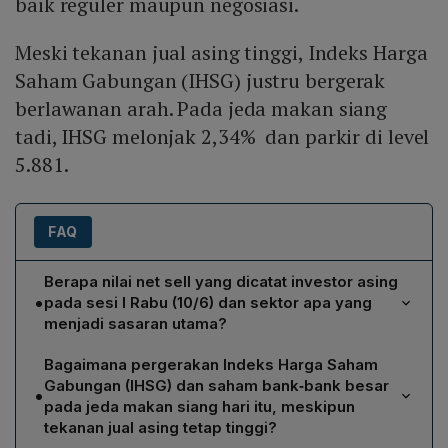
baik reguler maupun negosiasi.
Meski tekanan jual asing tinggi, Indeks Harga
Saham Gabungan (IHSG) justru bergerak
berlawanan arah. Pada jeda makan siang
tadi, IHSG melonjak 2,34% dan parkir di level
5.881.
FAQ
Berapa nilai net sell yang dicatat investor asing
•
pada sesi I Rabu (10/6) dan sektor apa yang
menjadi sasaran utama?
Investor asing mencatatkan penjualan bersih (net sell)
Bagaimana pergerakan Indeks Harga Saham
sebesar Rp 2,75 triliun pada sesi I Rabu (10/6), dengan
Gabungan (IHSG) dan saham bank‑bank besar
•
saham-saham perbankan berkapitalisasi besar menjadi
pada jeda makan siang hari itu, meskipun
sasaran utama penjualan tersebut.
tekanan jual asing tetap tinggi?