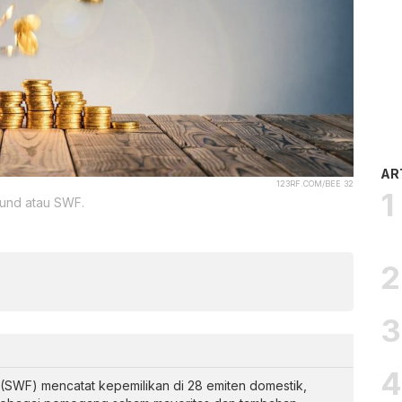
AR
123RF.COM/BEE 32
 fund atau SWF.
 (SWF) mencatat kepemilikan di 28 emiten domestik,