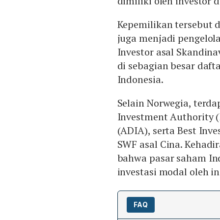
dimiliki oleh investor 
Kepemilikan tersebut 
juga menjadi pengelola
Investor asal Skandin
di sebagian besar daf
Indonesia.
Selain Norwegia, terda
Investment Authority 
(ADIA), serta Best Inv
SWF asal Cina. Kehadi
bahwa pasar saham Ind
investasi modal oleh i
FAQ