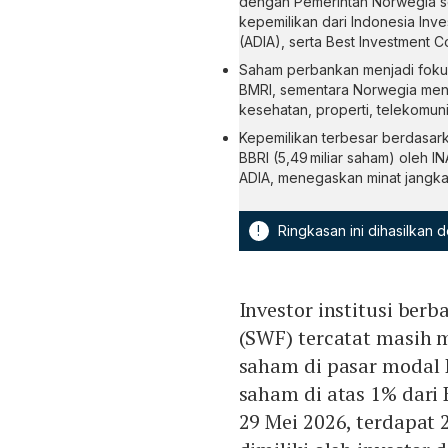
dengan Pemerintah Norwegia 
kepemilikan dari Indonesia Inve
(ADIA), serta Best Investment C
Saham perbankan menjadi foku
BMRI, sementara Norwegia meny
kesehatan, properti, telekomunik
Kepemilikan terbesar berdasark
BBRI (5,49 miliar saham) oleh I
ADIA, menegaskan minat jangka 
!
Ringkasan ini dihasilkan
Investor institusi berb
(SWF) tercatat masih 
saham di pasar modal 
saham di atas 1% dari 
29 Mei 2026, terdapat