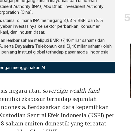
sebagai pemegang saham mayoritas dan tambahan
stment Authority (INA), Abu Dhabi Investment Authority
orporation (Cina).
s utama, di mana INA memegang 3,63 % BBRI dan 8 %
ebar investasinya ke sektor perbankan, konsumer,
asi, dan industri dasar.
an lembar saham meliputi BMRI (7,46 miliar saham) dan
NA, serta Dayamitra Telekomunikasi (3,46 miliar saham) oleh
panjang institusi global terhadap pasar modal Indonesia.
 dengan menggunakan AI
asis negara atau
sovereign wealth fund
memiliki eksposur terhadap sejumlah
Indonesia. Berdasarkan data kepemilikan
Kustodian Sentral Efek Indonesia (KSEI) per
 28 saham emiten domestik yang tercatat