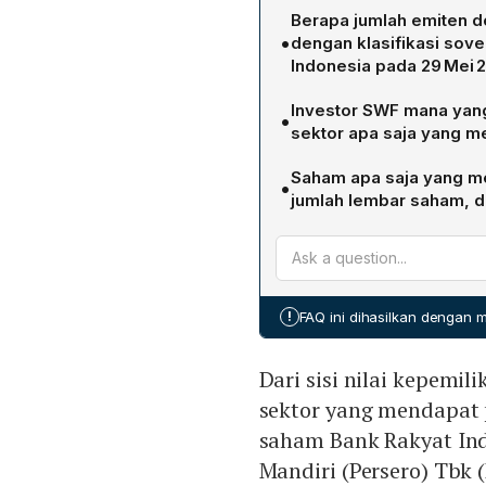
Berapa jumlah emiten do
•
dengan klasifikasi sove
Indonesia pada 29 Mei 
Menurut data Kustodian Se
Investor SWF mana yang
•
domestik yang dimiliki ol
sektor apa saja yang me
masing‑masing di atas 1%.
Investor SWF paling domi
Saham apa saja yang me
•
kekayaan negara terbesar 
jumlah lembar saham, d
perbankan, konsumer, keseh
Saham dengan kepemilikan
mencerminkan strategi dive
7,46 miliar lembar saham mi
Rakyat Indonesia (BBRI) de
Dayamitra Telekomunikasi 
!
FAQ ini dihasilkan dengan
Dhabi Investment Authority
Dari sisi nilai kepemi
sektor yang mendapat p
saham Bank Rakyat Ind
Mandiri (Persero) Tbk