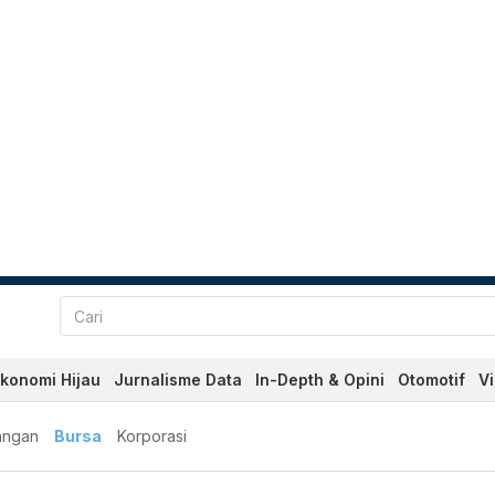
konomi Hijau
Jurnalisme Data
In-Depth & Opini
Otomotif
V
angan
Bursa
Korporasi