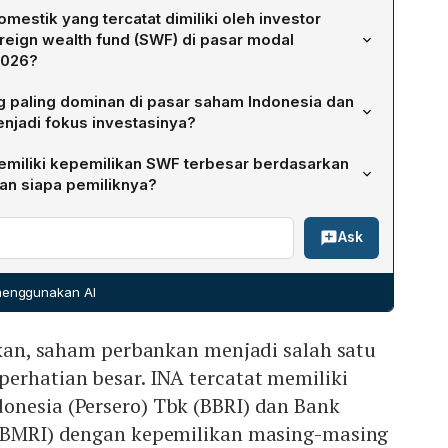
mestik yang tercatat dimiliki oleh investor
reign wealth fund (SWF) di pasar modal
2026?
ntral Efek Indonesia (KSEI), terdapat 28 saham emiten
 paling dominan di pasar saham Indonesia dan
eh investor dengan klasifikasi SWF dengan kepemilikan
njadi fokus investasinya?
nan adalah Pemerintah Norwegia, pengelola dana
miliki kepemilikan SWF terbesar berdasarkan
di dunia. Portofolio Norwegia tersebar di sektor
an siapa pemiliknya?
atan, properti, telekomunikasi, dan industri dasar,
 SWF terbesar adalah Bank Mandiri (BMRI) dengan
rsifikasi aset dan investasi jangka panjang.
Ask
lik Indonesia Investment Authority (INA), diikuti Bank
ngan 5,49 miliar lembar saham juga milik INA, serta
Tbk dengan 3,46 miliar lembar saham dimiliki oleh Abu
 menggunakan AI
 (ADIA).
likan, saham perbankan menjadi salah satu
erhatian besar. INA tercatat memiliki
onesia (Persero) Tbk (BBRI) dan Bank
 (BMRI) dengan kepemilikan masing-masing