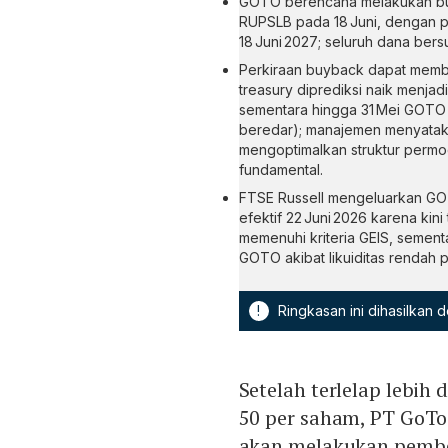
GOTO berencana melakukan buyba
RUPSLB pada 18 Juni, dengan pe
18 Juni 2027; seluruh dana bers
Perkiraan buyback dapat membel
treasury diprediksi naik menjadi
sementara hingga 31 Mei GOTO s
beredar); manajemen menyatakan 
mengoptimalkan struktur permo
fundamental.
FTSE Russell mengeluarkan GOTO
efektif 22 Juni 2026 karena kin
memenuhi kriteria GEIS, semen
GOTO akibat likuiditas rendah 
!
Ringkasan ini dihasilkan
Setelah terlelap lebih 
50 per saham, PT GoT
akan melakukan pembe