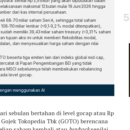
ck senilai Rp 3,5 triliun yang akan diputuskan dalam
laksanaan maksimal 12 bulan mulai 19 Juni 2026 hingga
umber dari kas internal perusahaan.
i 68‑70 miliar saham Seri A, sehingga total saham
 108‑110 miliar lembar (≈9,1‑9,2 % modal ditempatkan),
udah memiliki 39,43 miliar saham treasury (≈3,31 % saham
tujuan aksi ini untuk memberi fleksibilitas modal,
dalan, dan menyesuaikan harga saham dengan nilai
 beserta tiga emiten lain dari indeks global mid‑cap,
i tercatat di Papan Pengembangan BEI yang tidak
tara MSCI sebelumnya telah membekukan rebalancing
pada level gocap.
 dengan menggunakan AI
dari sebulan bertahan di level gocap atau Rp
o Gojek Tokopedia Tbk (GOTO) berencana
lian saham kembali atau
buyback
senilai