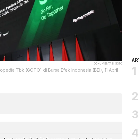
AR
DOKUMENTASI GOTO
edia Tbk (GOTO) di Bursa Efek Indonesia (BEI), 11 April