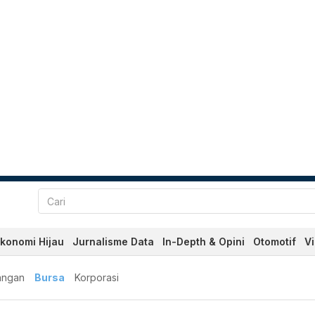
konomi Hijau
Jurnalisme Data
In-Depth & Opini
Otomotif
V
angan
Bursa
Korporasi