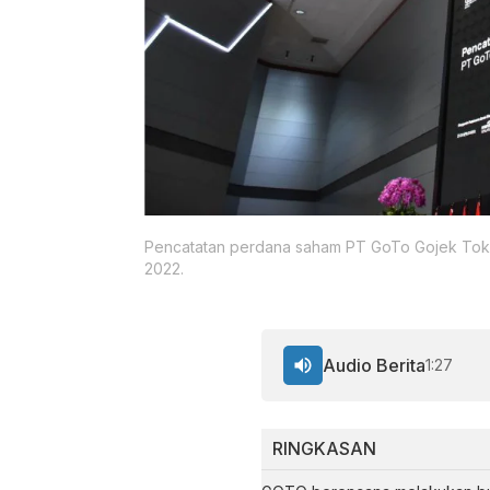
Pencatatan perdana saham PT GoTo Gojek Tokop
2022.
Audio Berita
1:27
RINGKASAN