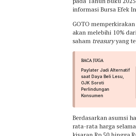
pada Tahun Buku 2025
informasi Bursa Efek In
GOTO memperkirakan j
akan melebihi 10% dar
saham
treasury
yang tel
BACA JUGA
Paylater Jadi Alternatif
saat Daya Beli Lesu,
OJK Soroti
Perlindungan
Konsumen
Berdasarkan asumsi h
rata-rata harga selama
kisaran Rp 50 hingga 