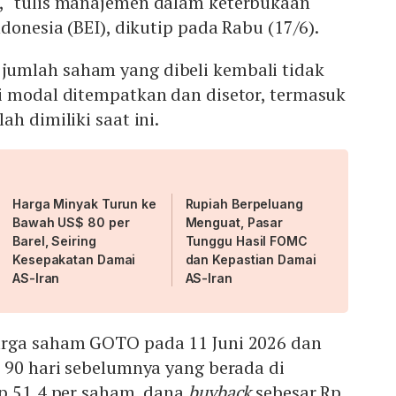
," tulis manajemen dalam keterbukaan
donesia (BEI), dikutip pada Rabu (17/6).
umlah saham yang dibeli kembali tidak
i modal ditempatkan dan disetor, termasuk
ah dimiliki saat ini.
Harga Minyak Turun ke
Rupiah Berpeluang
Bawah US$ 80 per
Menguat, Pasar
Barel, Seiring
Tunggu Hasil FOMC
Kesepakatan Damai
dan Kepastian Damai
AS-Iran
AS-Iran
arga saham GOTO pada 11 Juni 2026 dan
 90 hari sebelumnya yang berada di
Rp 51,4 per saham, dana
buyback
sebesar Rp