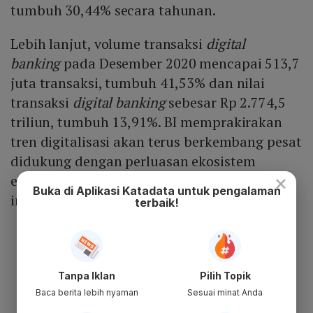
tumbuh 30,44% secara tahunan.
Lebih lanjut, volume transaksi
digital
banking
pada Desember 2020 mencapai 513,7
juta transaksi, tumbuh 41,53% dan nilai
transaksi
digital banking
sebesar Rp 2.774,5
triliun, tumbuh 13,91%. BI memprakirakan
tren digitalisasi akan terus berkembang pesat
didukung dengan perluasan ekosistem
×
ekonomi dan keuangan digital yang semakin
Buka di Aplikasi Katadata untuk pengalaman
inklusif.
terbaik!
Tanpa Iklan
Pilih Topik
Baca berita lebih nyaman
Sesuai minat Anda