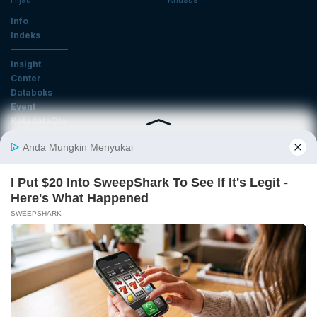
Info
Indeks
Insight
Center
Databoks
Event
KatadataOto
Langganan Newsletter
Email
Daftar
Ikuti Kami
Tentang Katadata
Advertising
Karier
Pedoman Media Siber
Kebijakan Privasi
Disclaimer
Hubungi Kami
©2026 Katadata. Hak cipta dilindungi Undang-undang.