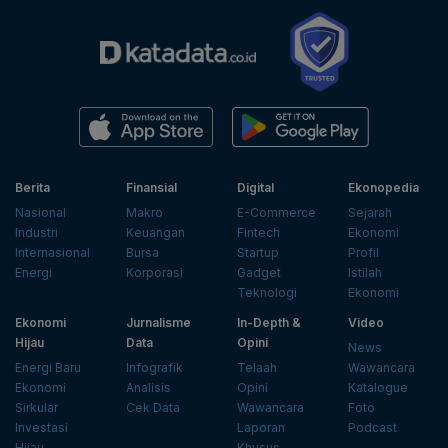
Berita
Finansial
Digital
Ekonopedia
Nasional
Makro
E-Commerce
Sejarah
Industri
Keuangan
Fintech
Ekonomi
Internasional
Bursa
Startup
Profil
Energi
Korporasi
Gadget
Istilah
Teknologi
Ekonomi
Ekonomi
Jurnalisme
In-Depth &
Video
Hijau
Data
Opini
News
Energi Baru
Infografik
Telaah
Wawancara
Ekonomi
Analisis
Opini
Katalogue
Sirkular
Cek Data
Wawancara
Foto
Investasi
Laporan
Podcast
Hijau
Khusus