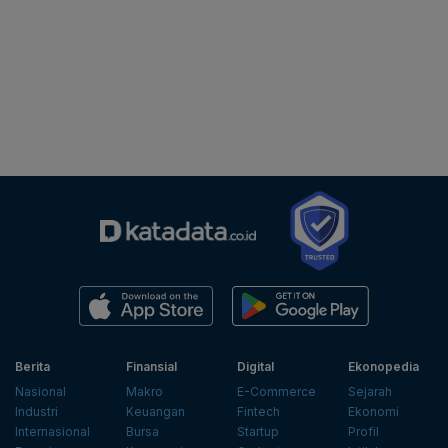
Berita
Finansial
Digital
Ekonopedia
Nasional
Makro
E-Commerce
Sejarah
Industri
Keuangan
Fintech
Ekonomi
Internasional
Bursa
Startup
Profil