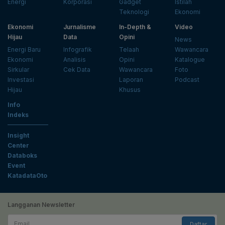
Energi
Korporasi
Gadget
Istilah
Teknologi
Ekonomi
Ekonomi
Jurnalisme
In-Depth &
Video
Hijau
Data
Opini
News
Energi Baru
Infografik
Telaah
Wawancara
Ekonomi
Analisis
Opini
Katalogue
Sirkular
Cek Data
Wawancara
Foto
Investasi
Laporan
Podcast
Hijau
Khusus
Info
Indeks
Insight
Center
Databoks
Event
KatadataOto
Langganan Newsletter
Email
Daftar