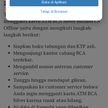
Buka di Aplikasi
2. Melalui CS
Offline
Tetap di Browser
Tidak hanya melalui CS digital, nasabah bisa
mengganti kartu ATM BCA Silver melalui CS
Offline yaitu dengan mengikuti langkah-
langkah berikut:
Siapkan buku tabungan dan KTP asli.
Mengunjungi kantor cabang BCA
terdekat.
Mengambil nomor antrean
customer
service
.
Tunggu hingga mendapat giliran.
Sampaikan ke customer service bahwa
Anda ingin mengganti kartu ATM BCA
Silver karena rusak atau hilang.
Isi data di formulir yang diberikan.