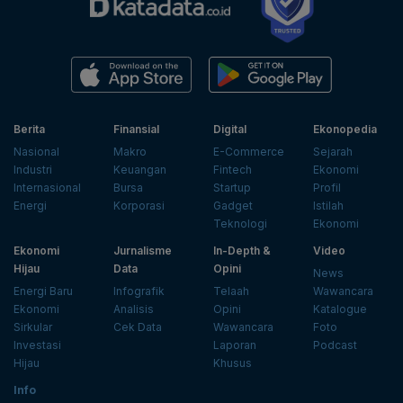
Berita
Finansial
Digital
Ekonopedia
Nasional
Makro
E-Commerce
Sejarah
Industri
Keuangan
Fintech
Ekonomi
Internasional
Bursa
Startup
Profil
Energi
Korporasi
Gadget
Istilah
Teknologi
Ekonomi
Ekonomi
Jurnalisme
In-Depth &
Video
Hijau
Data
Opini
News
Energi Baru
Infografik
Telaah
Wawancara
Ekonomi
Analisis
Opini
Katalogue
Sirkular
Cek Data
Wawancara
Foto
Investasi
Laporan
Podcast
Hijau
Khusus
Info