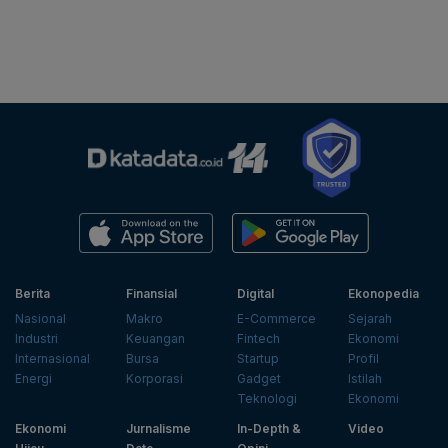
Berita
Finansial
Digital
Ekonopedia
Nasional
Makro
E-Commerce
Sejarah
Industri
Keuangan
Fintech
Ekonomi
Internasional
Bursa
Startup
Profil
Energi
Korporasi
Gadget
Istilah
Teknologi
Ekonomi
Ekonomi
Jurnalisme
In-Depth &
Video