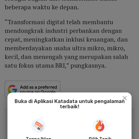
beberapa waktu ke depan.
“Transformasi digital telah membantu
mendongkrak industri perbankan dengan
cepat, meningkatkan inklusi keuangan, dan
memberdayakan usaha ultra mikro, mikro,
kecil, dan menengah yang merupakan salah
satu fokus utama BRI,” pungkasnya.
×
Buka di Aplikasi Katadata untuk pengalaman
terbaik!
Baca artikel ini lewat aplikasi mobile.
Dapatkan pengalaman membaca lebih nyaman dan nikmati
fitur menarik lainnya lewat aplikasi mobile Katadata.
Tanpa Iklan
Pilih Topik