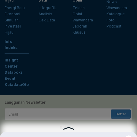
Hijau
Data
Opini
News
Energi Baru
Infografik
Telaah
Wawancara
Ekonomi
Analisis
Opini
Katalogue
Sirkular
Cek Data
Wawancara
Foto
Investasi
Laporan
Podcast
Hijau
Khusus
Info
Indeks
Insight
Center
Databoks
Event
KatadataOto
Langganan Newsletter
Email
Daftar
Ikuti Kami