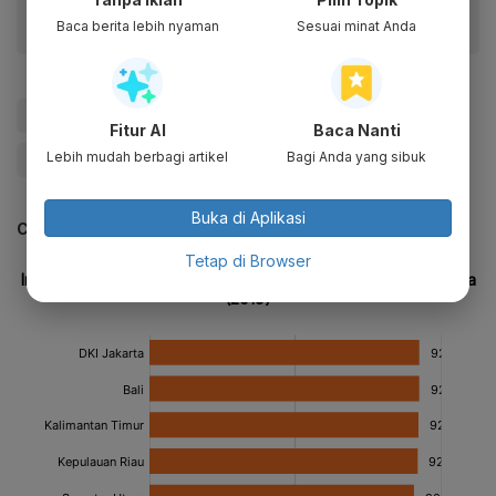
Baca berita lebih nyaman
Sesuai minat Anda
#BRI
#BBRI
#inklusi keuangan
#Microsoft
Fitur AI
Baca Nanti
Lebih mudah berbagi artikel
Bagi Anda yang sibuk
#Update Me
Buka di Aplikasi
CEK JUGA DATA INI
Tetap di Browser