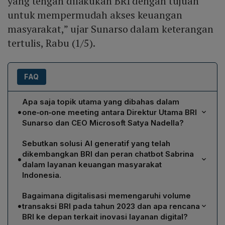
yang tengah dilakukan BRI dengan tujuan
untuk mempermudah akses keuangan
masyarakat,” ujar Sunarso dalam keterangan
tertulis, Rabu (1/5).
FAQ
Apa saja topik utama yang dibahas dalam
•
one‑on‑one meeting antara Direktur Utama BRI
Sunarso dan CEO Microsoft Satya Nadella?
Pertemuan tersebut difokuskan pada pembahasan
Sebutkan solusi AI generatif yang telah
artificial intelligence, machine learning, serta komitmen
dikembangkan BRI dan peran chatbot Sabrina
•
Microsoft untuk mendukung penuh upaya BRI dalam
dalam layanan keuangan masyarakat
memperluas inklusi keuangan di Indonesia, termasuk
Indonesia.
peran Microsoft dalam transformasi digital BRI.
BRI mengembangkan mesin pencari instruksi kerja
Bagaimana digitalisasi memengaruhi volume
untuk layanan pelanggan lebih cepat, ‘pabrik konten’
•
transaksi BRI pada tahun 2023 dan apa rencana
untuk pembuatan materi pemasaran, alat pembuatan
BRI ke depan terkait inovasi layanan digital?
surat untuk standarisasi dokumen, serta chatbot digital