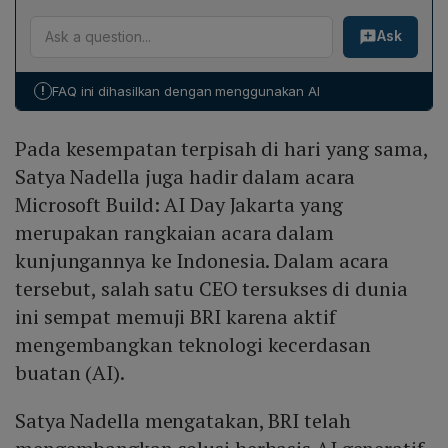
Pada tahun 2023, 99% total transaksi BRI dilakukan
bernama Sabrina yang didukung AI, berfungsi
Ask
melalui kanal digital, menandakan adopsi luas layanan
memberikan informasi produk keuangan yang
non‑konvensional. BRI berkomitmen terus berinovasi
transparan kepada jutaan masyarakat Indonesia.
dengan mengembangkan layanan digital sebagai
!
FAQ ini dihasilkan dengan menggunakan AI
bagian dari transformasi, fokus pada peningkatan
inklusi keuangan dan pemberdayaan usaha ultra mikro,
Pada kesempatan terpisah di hari yang sama,
mikro, kecil, serta menengah.
Satya Nadella juga hadir dalam acara
Microsoft Build: AI Day Jakarta yang
merupakan rangkaian acara dalam
kunjungannya ke Indonesia. Dalam acara
tersebut, salah satu CEO tersukses di dunia
ini sempat memuji BRI karena aktif
mengembangkan teknologi kecerdasan
buatan (AI).
Satya Nadella mengatakan, BRI telah