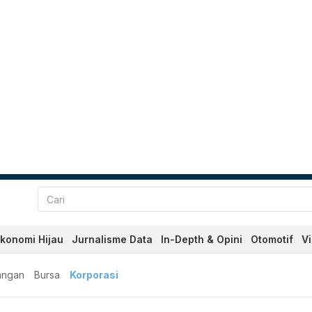
konomi Hijau
Jurnalisme Data
In-Depth & Opini
Otomotif
V
angan
Bursa
Korporasi