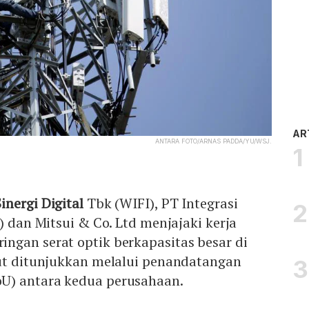
AR
ANTARA FOTO/ARNAS PADDA/YU/WSJ.
Sinergi Digital
Tbk (WIFI), PT Integrasi
) dan Mitsui & Co. Ltd menjajaki kerja
ngan serat optik berkapasitas besar di
but ditunjukkan melalui penandatangan
U) antara kedua perusahaan.