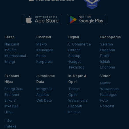
Berita
Finansial
Digital
Ekonopedia
Nasional
Makro
E-Commerce
Sejarah
Industri
Keuangan
Fintech
Ekonomi
Internasional
Bursa
Startup
Profil
Energi
Korporasi
Gadget
Istilah
Teknologi
Ekonomi
Ekonomi
Jurnalisme
In-Depth &
Video
Hijau
Data
Opini
News
Energi Baru
Infografik
Telaah
Wawancara
Ekonomi
Analisis
Opini
Katalogue
Sirkular
Cek Data
Wawancara
Foto
Investasi
Laporan
Podcast
Hijau
Khusus
Info
Indeks