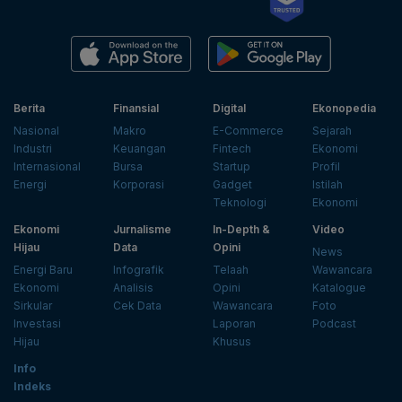
Berita
Finansial
Digital
Ekonopedia
Nasional
Makro
E-Commerce
Sejarah
Industri
Keuangan
Fintech
Ekonomi
Internasional
Bursa
Startup
Profil
Energi
Korporasi
Gadget
Istilah
Teknologi
Ekonomi
Ekonomi
Jurnalisme
In-Depth &
Video
Hijau
Data
Opini
News
Energi Baru
Infografik
Telaah
Wawancara
Ekonomi
Analisis
Opini
Katalogue
Sirkular
Cek Data
Wawancara
Foto
Investasi
Laporan
Podcast
Hijau
Khusus
Info
Indeks