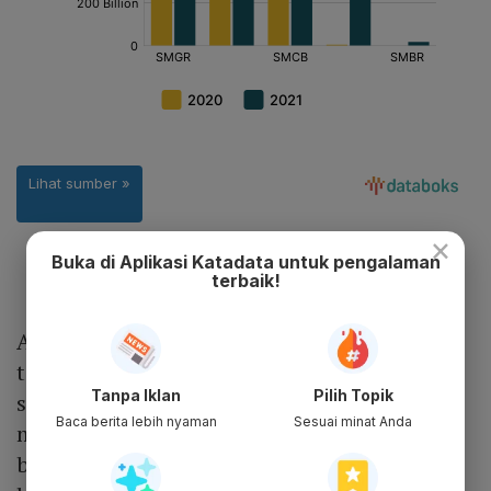
×
Buka di Aplikasi Katadata untuk pengalaman
terbaik!
Akan tetapi, kinerja tersebut masih jauh dari
target ekspor industri semen tahun ini
Tanpa Iklan
Pilih Topik
sebanyak 12 juta ton. Walaupun hanya harus
Baca berita lebih nyaman
Sesuai minat Anda
mengekspor setidaknya 775 ribu ton pada 2
bulan terakhir 2021, Widodo pesimistis