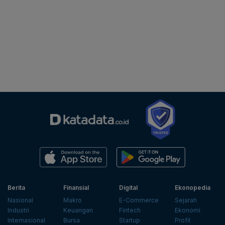
Berita
Finansial
Digital
Ekonopedia
Nasional
Makro
E-Commerce
Sejarah
Industri
Keuangan
Fintech
Ekonomi
Internasional
Bursa
Startup
Profil