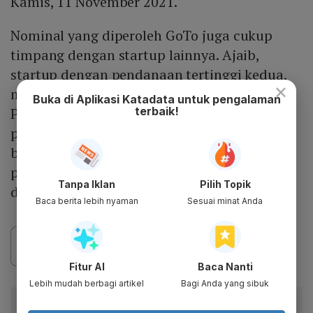
Kamis, 11 November 2021.
Nominal yang diperoleh GoTo juga cukup
timpang dengan startup lainnya. Ajaib,
startup dengan pendanaan tertinggi kedua,
×
mendapatkan suntikan sebesar US$ 243 juta.
Buka di Aplikasi Katadata untuk pengalaman
terbaik!
Pendanaan ini sebesar 5,9% dari total
pendanaan Indonesia. Kemudian Kredivo
berada di posisi ketiga dengan nilai
pendanaan sebesar US$ 225 juta atau 5,5%
Tanpa Iklan
Pilih Topik
dari total pendanaan.
Baca berita lebih nyaman
Sesuai minat Anda
Fitur AI
Baca Nanti
Lebih mudah berbagi artikel
Bagi Anda yang sibuk
Baca artikel ini lewat aplikasi mobile.