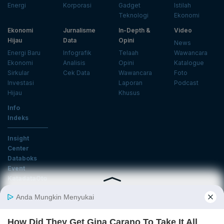
Energi
Korporasi
Gadget
Istilah
Teknologi
Ekonomi
Ekonomi
Jurnalisme
In-Depth &
Video
Hijau
Data
Opini
News
Energi Baru
Infografik
Telaah
Wawancara
Ekonomi
Analisis
Opini
Katalogue
Sirkular
Cek Data
Wawancara
Foto
Investasi
Laporan
Podcast
Hijau
Khusus
Info
Indeks
Insight
Center
Databoks
Event
KatadataOto
Langganan Newsletter
Email