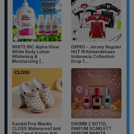
WHITE INC Alpha Glow
DXPRO - Jersey Reguler
White Body Lotion
HUT RI Kemerdekaan
Whitening &
Indonesia Collection
Moisturizing |...
Drop 1...
Sandal Pria Wanita
DIKIRIM 2 BOTOL
CLOSS Waterproof Anti
PARFUM SCARLETT
Slip Cepat Kering Anti...
PARFUM WANITA