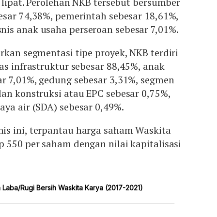
i lipat. Perolehan NKB tersebut bersumber
esar 74,38%, pemerintah sebesar 18,61%,
is anak usaha perseroan sebesar 7,01%.
rkan segmentasi tipe proyek, NKB terdiri
as infrastruktur sebesar 88,45%, anak
ar 7,01%, gedung sebesar 3,31%, segmen
an konstruksi atau EPC sebesar 0,75%,
ya air (SDA) sebesar 0,49%.
s ini, terpantau harga saham Waskita
 550 per saham dengan nilai kapitalisasi