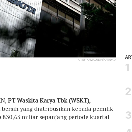
AR
ARIEF KAMALUDIN|KATADATA
MN,
PT Waskita Karya Tbk (WSKT),
ersih yang diatribusikan kepada pemilik
p 830,63 miliar sepanjang periode kuartal