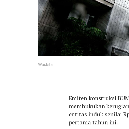
Waskita
Emiten konstruksi BU
membukukan kerugian b
entitas induk senilai R
pertama tahun ini.