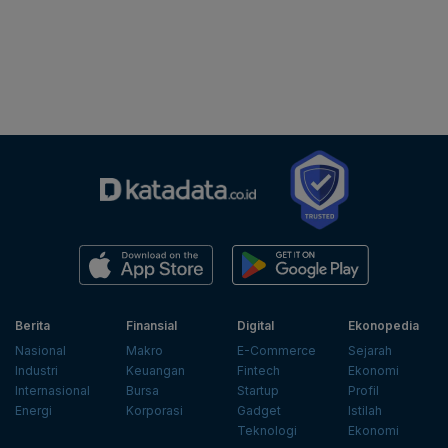
Berita
Finansial
Digital
Ekonopedia
Nasional
Makro
E-Commerce
Sejarah
Industri
Keuangan
Fintech
Ekonomi
Internasional
Bursa
Startup
Profil
Energi
Korporasi
Gadget
Istilah
Teknologi
Ekonomi