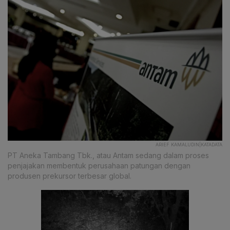
ARIEF KAMALUDIN|KATADATA
PT Aneka Tambang Tbk., atau Antam sedang dalam proses
penjajakan membentuk perusahaan patungan dengan
produsen prekursor terbesar global.