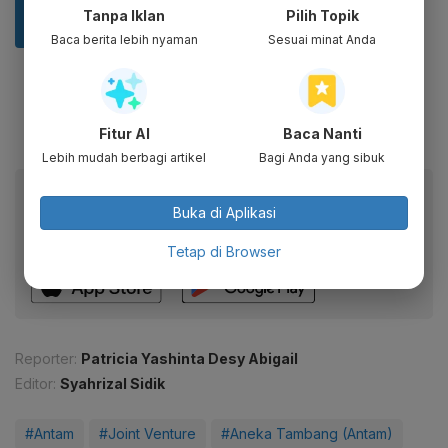
Tanpa Iklan
Pilih Topik
Baca berita lebih nyaman
Sesuai minat Anda
Fitur AI
Baca Nanti
Lebih mudah berbagi artikel
Bagi Anda yang sibuk
Baca artikel ini lewat aplikasi mobile.
Buka di Aplikasi
Dapatkan pengalaman membaca lebih nyaman dan nikmati
fitur menarik lainnya lewat aplikasi mobile Katadata.
Tetap di Browser
Reporter:
Patricia Yashinta Desy Abigail
Editor:
Syahrizal Sidik
#Antam
#Joint Venture
#Aneka Tambang (Antam)