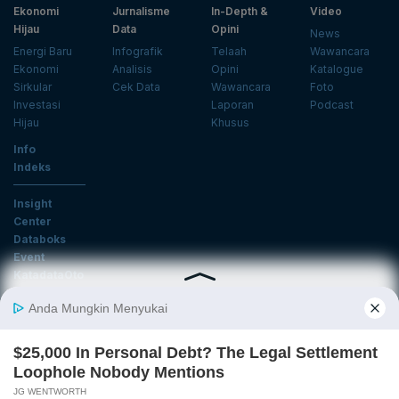
Ekonomi
Jurnalisme
In-Depth &
Video
Hijau
Data
Opini
News
Energi Baru
Infografik
Telaah
Wawancara
Ekonomi
Analisis
Opini
Katalogue
Sirkular
Cek Data
Wawancara
Foto
Investasi
Laporan
Podcast
Hijau
Khusus
Info
Indeks
Insight
Center
Databoks
Event
KatadataOto
Langganan Newsletter
Email
Daftar