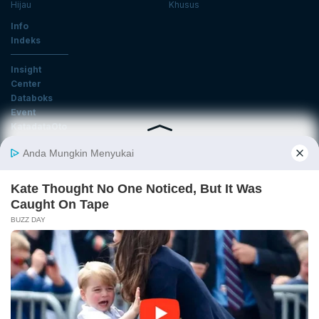
Hijau
Khusus
Info
Indeks
Insight
Center
Databoks
Event
KatadataOto
Langganan Newsletter
Email
Daftar
Ikuti Kami
Tentang Katadata
Advertising
Karier
Pedoman Media Siber
Kebijakan Privasi
Disclaimer
Hubungi Kami
©2026 Katadata. Hak cipta dilindungi Undang-undang.