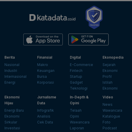
Berita
Finansial
Digital
Ekonopedia
Nasional
Makro
E-Commerce
Sejarah
Industri
Keuangan
Fintech
Ekonomi
Internasional
Bursa
Startup
Profil
Energi
Korporasi
Gadget
Istilah
Teknologi
Ekonomi
Ekonomi
Jurnalisme
In-Depth &
Video
Hijau
Data
Opini
News
Energi Baru
Infografik
Telaah
Wawancara
Ekonomi
Analisis
Opini
Katalogue
Sirkular
Cek Data
Wawancara
Foto
Investasi
Laporan
Podcast