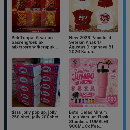
Beli 1 dapat 6 varian
New 2026 Pamelo.id
basreng/seblak
Setelan Anak 17
mix/sosreng/kerupuk...
Agustus Dirgahayu 81
2026 Katun...
tissu jolly pop up, jolly
Botol Gelas Minum
250 shet, jolly 200shet
Lucu Vacuum Flask
Stainless TUMBLER
900ML Coffee...