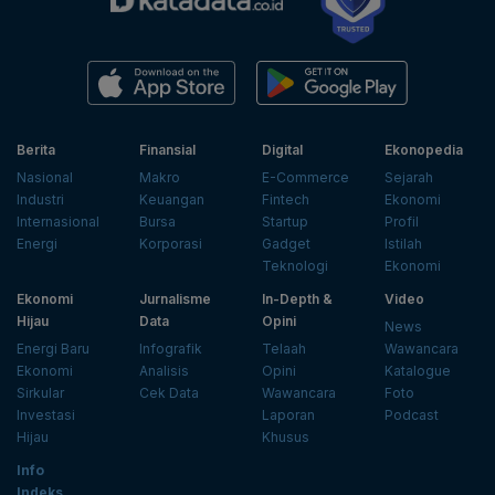
Berita
Finansial
Digital
Ekonopedia
Nasional
Makro
E-Commerce
Sejarah
Industri
Keuangan
Fintech
Ekonomi
Internasional
Bursa
Startup
Profil
Energi
Korporasi
Gadget
Istilah
Teknologi
Ekonomi
Ekonomi
Jurnalisme
In-Depth &
Video
Hijau
Data
Opini
News
Energi Baru
Infografik
Telaah
Wawancara
Ekonomi
Analisis
Opini
Katalogue
Sirkular
Cek Data
Wawancara
Foto
Investasi
Laporan
Podcast
Hijau
Khusus
Info
Indeks