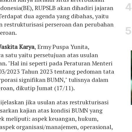
ndonesia(BE), RUPSLB akan dihadiri jajaran
 Terdapat dua agenda yang dibahas, yaitu
n restrukturisasi perseroan dan perubahan
eroan.
askita Karya
, Ermy Puspa Yunita,
 satu yaitu persetujuan atas usulan
an. "Hal ini seperti pada Peraturan Menteri
3/2023 Tahun 2023 tentang pedoman tata
rporasi signifikan BUMN," tulisnya dalam
roan, dikutip Jumat (17/11).
jelaskan jika usulan atas restrukturisasi
arkan kajian atas kondisi BUMN yang
ek meliputi: aspek keuangan, hukum,
lu aspek organisasi/manajemen, operasional,