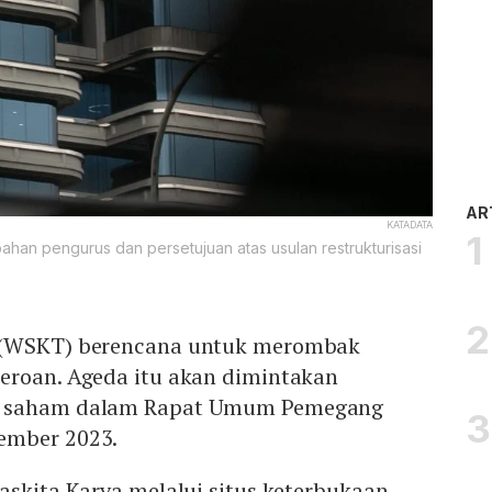
AR
KATADATA
an pengurus dan persetujuan atas usulan restrukturisasi
 (WSKT) berencana untuk merombak
eroan. Ageda itu akan dimintakan
g saham dalam Rapat Umum Pemegang
ember 2023.
askita Karya melalui situs keterbukaan