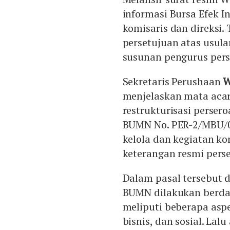
informasi Bursa Efek I
komisaris dan direksi.
persetujuan atas usula
susunan pengurus pers
Sekretaris Perushaan
W
menjelaskan mata acara
restrukturisasi persero
BUMN No. PER-2/MBU/0
kelola dan kegiatan ko
keterangan resmi perse
Dalam pasal tersebut di
BUMN dilakukan berdas
meliputi beberapa asp
bisnis, dan sosial. La