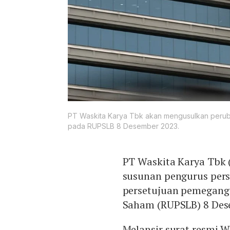
PT Waskita Karya Tbk akan mengusulkan perubah
pada RUPSLB 8 Desember 2023.
PT Waskita Karya Tbk
susunan pengurus pers
persetujuan pemegan
Saham (RUPSLB) 8 Des
Melansir surat resmi W