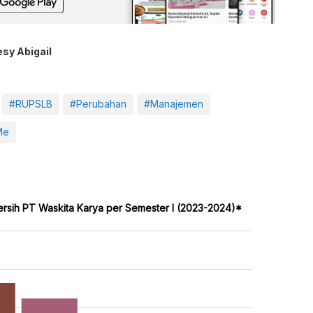
esy Abigail
#RUPSLB
#Perubahan
#Manajemen
Me