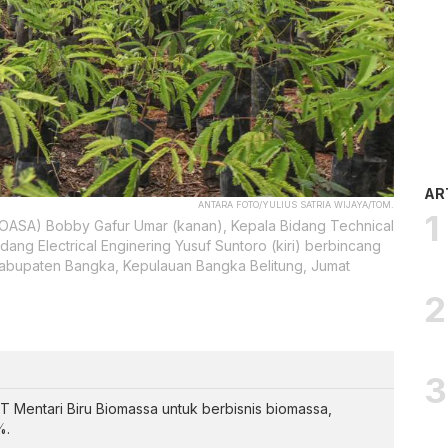
AR
ANTARA FOTO/YULIUS SATRIA WIJAYA/TOM.
 (OASA) Bobby Gafur Umar (kanan), Kepala Bidang Technical
dang Electrical Enginering Yusuf Suntoro (kiri) berbincang
Kabupaten Bangka, Kepulauan Bangka Belitung, Jumat
PT Mentari Biru Biomassa untuk berbisnis biomassa,
%.