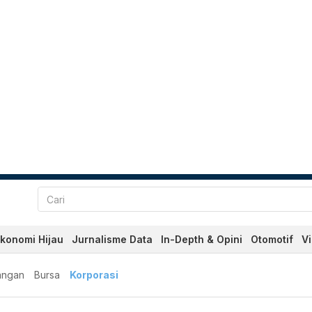
konomi Hijau
Jurnalisme Data
In-Depth & Opini
Otomotif
V
angan
Bursa
Korporasi