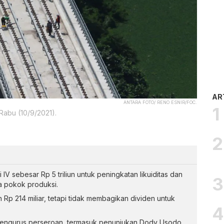
AR
ANTARA FOTO/ RENO ESNIR/FOC.
abu (10/9/2021).
IV sebesar Rp 5 triliun untuk peningkatan likuiditas dan
rga pokok produksi.
Rp 214 miliar, tetapi tidak membagikan dividen untuk
engurus perseroan, termasuk penunjukan Dody Usodo