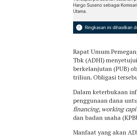
Hargo Suseno sebagai Komisari
Utama.
!
Ringkasan ini dihasilkan
Rapat Umum Pemegan
Tbk (ADHI) menyetuju
berkelanjutan (PUB) ob
triliun. Obligasi ters
Dalam keterbukaan inf
penggunaan dana untuk
financing, working capi
dan badan usaha (KPB
Manfaat yang akan ADH