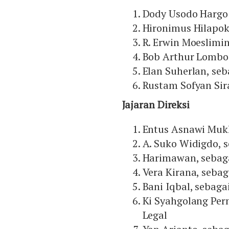
Dody Usodo Hargo 
Hironimus Hilapok
R. Erwin Moeslimi
Bob Arthur Lombog
Elan Suherlan, se
Rustam Sofyan Sir
Jajaran Direksi
Entus Asnawi Mukh
A. Suko Widigdo, s
Harimawan, sebaga
Vera Kirana, sebag
Bani Iqbal, sebaga
Ki Syahgolang Per
Legal