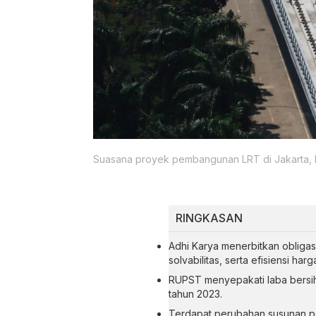
Suasana proyek pembangunan LRT di Jakarta, R
RINGKASAN
Adhi Karya menerbitkan obligasi 
solvabilitas, serta efisiensi ha
RUPST menyepakati laba bersih 
tahun 2023.
Terdapat perubahan susunan p