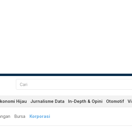
konomi Hijau
Jurnalisme Data
In-Depth & Opini
Otomotif
V
angan
Bursa
Korporasi