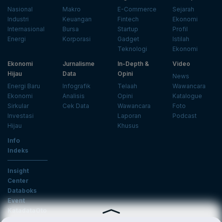
Nasional
Makro
E-Commerce
Sejarah
Industri
Keuangan
Fintech
Ekonomi
Internasional
Bursa
Startup
Profil
Energi
Korporasi
Gadget
Istilah
Teknologi
Ekonomi
Ekonomi
Jurnalisme
In-Depth &
Video
Hijau
Data
Opini
News
Energi Baru
Infografik
Telaah
Wawancara
Ekonomi
Analisis
Opini
Katalogue
Sirkular
Cek Data
Wawancara
Foto
Investasi
Laporan
Podcast
Hijau
Khusus
Info
Indeks
Insight
Center
Databoks
Event
KatadataOto