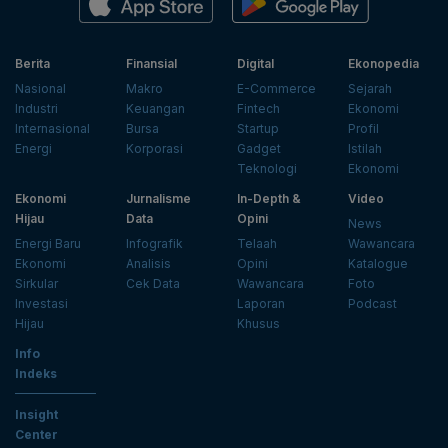
Berita
Finansial
Digital
Ekonopedia
Nasional
Makro
E-Commerce
Sejarah
Industri
Keuangan
Fintech
Ekonomi
Internasional
Bursa
Startup
Profil
Energi
Korporasi
Gadget
Istilah
Teknologi
Ekonomi
Ekonomi
Jurnalisme
In-Depth &
Video
Hijau
Data
Opini
News
Energi Baru
Infografik
Telaah
Wawancara
Ekonomi
Analisis
Opini
Katalogue
Sirkular
Cek Data
Wawancara
Foto
Investasi
Laporan
Podcast
Hijau
Khusus
Info
Indeks
Insight
Center