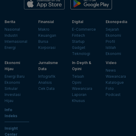
Berita
Finansial
Digital
Ekonopedia
Nasional
Makro
E-Commerce
Sejarah
Industri
Keuangan
Fintech
Ekonomi
Internasional
Bursa
Startup
Profil
Energi
Korporasi
Gadget
Istilah
Teknologi
Ekonomi
Ekonomi
Jurnalisme
In-Depth &
Video
Hijau
Data
Opini
News
Energi Baru
Infografik
Telaah
Wawancara
Ekonomi
Analisis
Opini
Katalogue
Sirkular
Cek Data
Wawancara
Foto
Investasi
Laporan
Podcast
Hijau
Khusus
Info
Indeks
Insight
Center