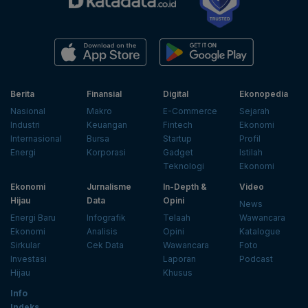
Berita
Finansial
Digital
Ekonopedia
Nasional
Makro
E-Commerce
Sejarah
Industri
Keuangan
Fintech
Ekonomi
Internasional
Bursa
Startup
Profil
Energi
Korporasi
Gadget
Istilah
Teknologi
Ekonomi
Ekonomi
Jurnalisme
In-Depth &
Video
Hijau
Data
Opini
News
Energi Baru
Infografik
Telaah
Wawancara
Ekonomi
Analisis
Opini
Katalogue
Sirkular
Cek Data
Wawancara
Foto
Investasi
Laporan
Podcast
Hijau
Khusus
Info
Indeks