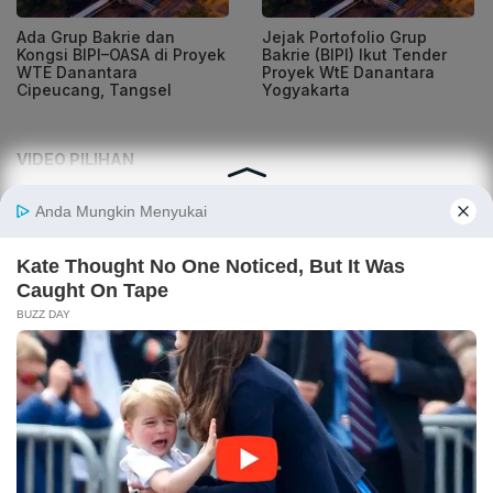
Ada Grup Bakrie dan
Jejak Portofolio Grup
Kongsi BIPI–OASA di Proyek
Bakrie (BIPI) Ikut Tender
WTE Danantara
Proyek WtE Danantara
Cipeucang, Tangsel
Yogyakarta
VIDEO PILIHAN