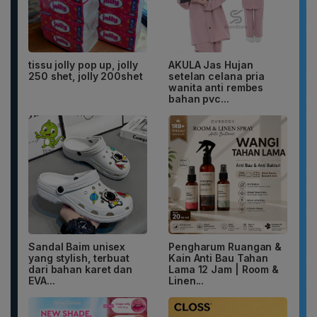
tissu jolly pop up, jolly
AKULA Jas Hujan
250 shet, jolly 200shet
setelan celana pria
wanita anti rembes
bahan pvc...
Sandal Baim unisex
Pengharum Ruangan &
yang stylish, terbuat
Kain Anti Bau Tahan
dari bahan karet dan
Lama 12 Jam | Room &
EVA...
Linen...