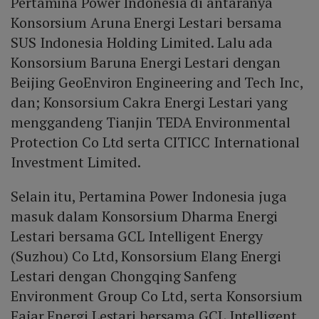
Pertamina Power Indonesia di antaranya
Nusantara New Energy Union (bersama Zhejiang
Konsorsium Masa Depan Energi Indonesia (bersama
Weiming Environment Protection Co Ltd).
Konsorsium Aruna Energi Lestari bersama
Beijing GeoEnviron Engineering and Tech Inc).
SUS Indonesia Holding Limited. Lalu ada
Sementara Grup Bakrie, lewat PT Bakrie Power,
Konsorsium Baruna Energi Lestari dengan
bergabung dalam Konsorsium Mentari Citra Lestari
(bersama PT Acritas Karya Persada dan SUS Indonesia
Beijing GeoEnviron Engineering and Tech Inc,
Holding Limited).
dan; Konsorsium Cakra Energi Lestari yang
menggandeng Tianjin TEDA Environmental
Protection Co Ltd serta CITICC International
Investment Limited.
Selain itu, Pertamina Power Indonesia juga
masuk dalam Konsorsium Dharma Energi
Lestari bersama GCL Intelligent Energy
(Suzhou) Co Ltd, Konsorsium Elang Energi
Lestari dengan Chongqing Sanfeng
Environment Group Co Ltd, serta Konsorsium
Fajar Energi Lestari bersama GCL Intelligent