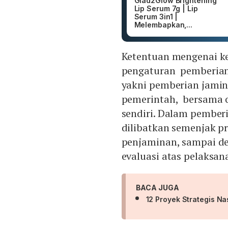
Glad2Glow Brightening
Lip Serum 7g | Lip
Serum 3in1 |
Melembapkan,...
Ketentuan mengenai ke
pengaturan pemberian 
yakni pemberian jamin
pemerintah, bersama o
sendiri. Dalam pember
dilibatkan semenjak p
penjaminan, sampai d
evaluasi atas pelaksa
BACA JUGA
12 Proyek Strategis Na