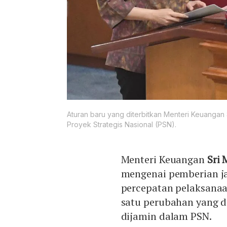
Aturan baru yang diterbitkan Menteri Keuangan S
Proyek Strategis Nasional (PSN).
Menteri Keuangan
Sri
mengenai pemberian j
percepatan pelaksanaan
satu perubahan yang di
dijamin dalam PSN.