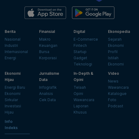
Berita
Finansial
Digital
Ekonopedia
Nasional
Makro
E-Commerce
Sejarah
Industri
Keuangan
Fintech
Ekonomi
Internasional
Bursa
Startup
Profil
Energi
Korporasi
Gadget
Istilah
Teknologi
Ekonomi
Ekonomi
Jurnalisme
In-Depth &
Video
Hijau
Data
Opini
News
Energi Baru
Infografik
Telaah
Wawancara
Ekonomi
Analisis
Opini
Katalogue
Sirkular
Cek Data
Wawancara
Foto
Investasi
Laporan
Podcast
Hijau
Khusus
Info
Indeks