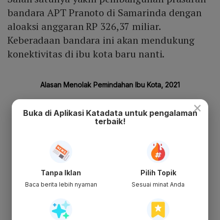
bandara APT Pranoto di Samarinda dengan
aloaksi anggaran RP 326,37 miliar.
Keberadaan bandara ini akan mendukung
konektivitas di ibu kota baru nanti.
×
Buka di Aplikasi Katadata untuk pengalaman
terbaik!
Tanpa Iklan
Pilih Topik
Baca berita lebih nyaman
Sesuai minat Anda