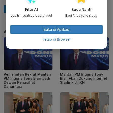
Fitur AI
Baca Nanti
Lebih mudah berbagi artikel
Bagi Anda yang sibuk
Buka di Aplikasi
ARTIKEL TERKAIT
Tetap di Browser
Pemerintah Rekrut Mantan
Mantan PM Inggris Tony
PM Inggris Tony Blair Jadi
Blair Akan Dukung Internet
Dewan Penasihat
Starlink di IKN
Danantara