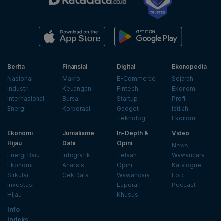
Berita
Finansial
Digital
Ekonopedia
Nasional
Makro
E-Commerce
Sejarah
Industri
Keuangan
Fintech
Ekonomi
Internasional
Bursa
Startup
Profil
Energi
Korporasi
Gadget
Istilah
Teknologi
Ekonomi
Ekonomi
Jurnalisme
In-Depth &
Video
Hijau
Data
Opini
News
Energi Baru
Infografik
Telaah
Wawancara
Ekonomi
Analisis
Opini
Katalogue
Sirkular
Cek Data
Wawancara
Foto
Investasi
Laporan
Podcast
Hijau
Khusus
Info
Indeks