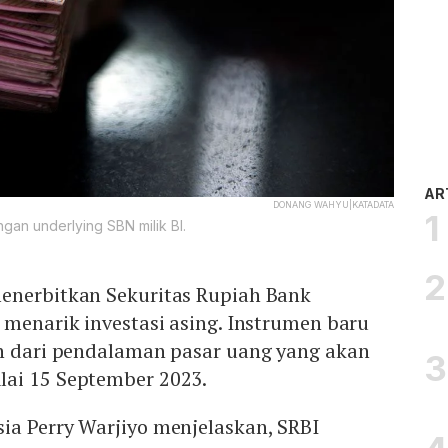
AR
DONANG WAHYU|KATADATA
ngan underlying SBN milik BI.
enerbitkan Sekuritas Rupiah Bank
 menarik investasi asing. Instrumen baru
an dari pendalaman pasar uang yang akan
lai 15 September 2023.
ia Perry Warjiyo menjelaskan, SRBI