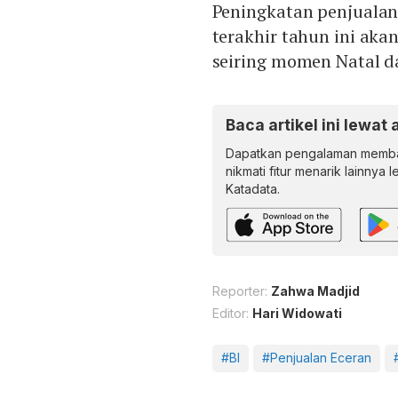
Peningkatan penjualan 
terakhir tahun ini ak
seiring momen Natal da
Baca artikel ini lewat 
Dapatkan pengalaman memba
nikmati fitur menarik lainnya 
Katadata.
Reporter:
Zahwa Madjid
Editor:
Hari Widowati
#BI
#Penjualan Eceran