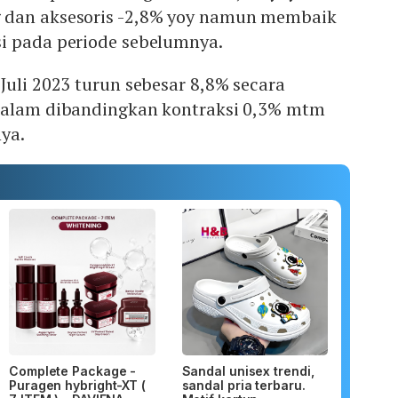
 dan aksesoris -2,8% yoy namun membaik
i pada periode sebelumnya.
Juli 2023 turun sebesar 8,8% secara
dalam dibandingkan kontraksi 0,3% mtm
ya.
Complete Package -
Sandal unisex trendi,
Puragen hybright-XT (
sandal pria terbaru.