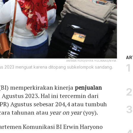
AR
ANTARA FOTO/SYIFA YULINNAS/NYM.
tus 2023 menguat karena ditopang subkelompok sandang.
(BI) memperkirakan kinerja
penjualan
Agustus 2023. Hal ini tercermin dari
(IPR) Agustus sebesar 204,4 atau tumbuh
ecara tahunan atau
year on year
(yoy).
partemen Komunikasi BI Erwin Haryono