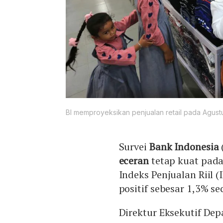
BI memproyeksikan penjualan retail pada Agus
Survei
Bank Indonesia
eceran
tetap kuat pada 
Indeks Penjualan Riil 
positif sebesar 1,3% s
Direktur Eksekutif De