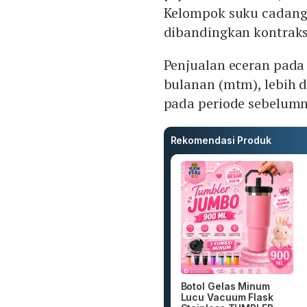
Kelompok suku cadang
dibandingkan kontraks
Penjualan eceran pada 
bulanan (mtm), lebih 
pada periode sebelumn
Rekomendasi Produk
Botol Gelas Minum
Lucu Vacuum Flask