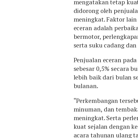
mengatakan tetap kuat
didorong oleh penjua
meningkat. Faktor lai
eceran adalah perbai
bermotor, perlengkapa
serta suku cadang dan 
Penjualan eceran pada
sebesar 0,5% secara b
lebih baik dari bulan 
bulanan.
“Perkembangan terseb
minuman, dan tembakau
meningkat. Serta perl
kuat sejalan dengan k
acara tahunan ulang t