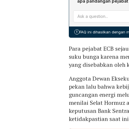
apa pandangan pejabat 
Konflik di Timur Tengah, 
kunci. Isabel Schnabel me
guncangan energi meluas,
tingkat ketidakpastian saa
!
FAQ ini dihasilkan dengan
situasi energi.
Para pejabat ECB seja
suku bunga karena me
yang disebabkan oleh k
Anggota Dewan Ekseku
pekan lalu bahwa kebij
guncangan energi melua
menilai Selat Hormuz a
keputusan Bank Sentra
ketidakpastian saat ini