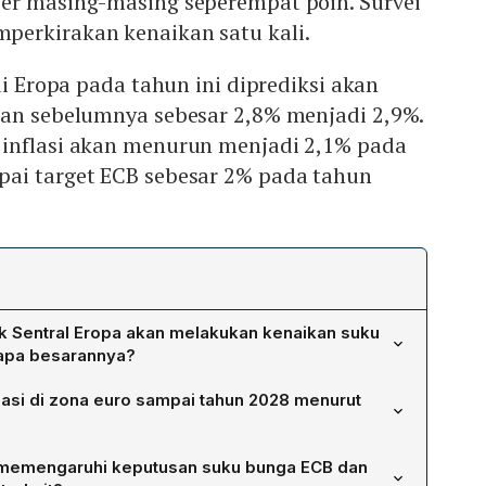
er masing-masing seperempat poin. Survei
erkirakan kenaikan satu kali.
di Eropa pada tahun ini diprediksi akan
aan sebelumnya sebesar 2,8% menjadi 2,9%.
inflasi akan menurun menjadi 2,1% pada
ai target ECB sebesar 2% pada tahun
k Sentral Eropa akan melakukan kenaikan suku
rapa besarannya?
loomberg pada 4‑7 Mei, mayoritas ekonom
lasi di zona euro sampai tahun 2028 menurut
enaikan suku bunga, masing‑masing sebesar seperempat
ada bulan Juni dan September 2024.
at menjadi 2,9 % pada 2024, kemudian turun menjadi 2,1 %
 memengaruhi keputusan suku bunga ECB dan
 diharapkan mencapai target ECB sebesar 2 %.