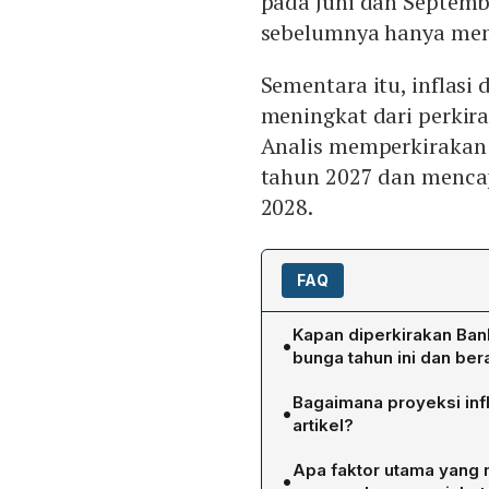
pada Juni dan Septemb
sebelumnya hanya memp
Sementara itu, inflasi 
meningkat dari perkir
Analis memperkirakan 
tahun 2027 dan mencap
2028.
FAQ
Kapan diperkirakan Ban
•
bunga tahun ini dan be
Menurut jajak pendapat B
Bagaimana proyeksi inf
•
memperkirakan dua kali k
artikel?
poin, yang akan terjadi p
Inflasi diprediksi meningk
Apa faktor utama yang
•
pada 2027, dan pada 2028