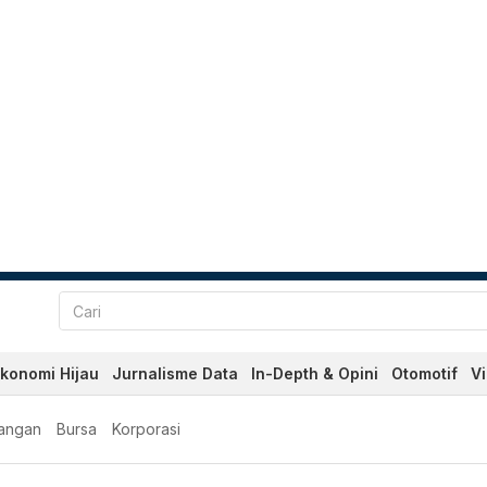
konomi Hijau
Jurnalisme Data
In-Depth & Opini
Otomotif
V
angan
Bursa
Korporasi