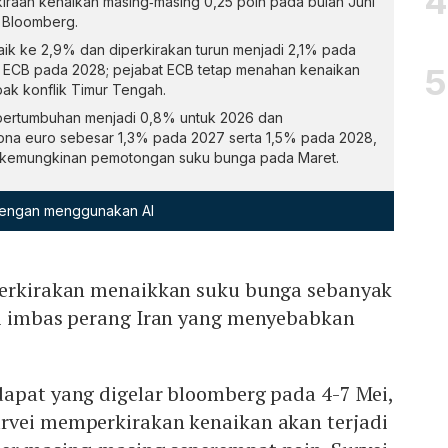
iraan kenaikan masing‑masing 0,25 poin pada bulan Juni
 Bloomberg.
naik ke 2,9% dan diperkirakan turun menjadi 2,1% pada
 ECB pada 2028; pejabat ECB tetap menahan kenaikan
ak konflik Timur Tengah.
 pertumbuhan menjadi 0,8% untuk 2026 dan
na euro sebesar 1,3% pada 2027 serta 1,5% pada 2028,
 kemungkinan pemotongan suku bunga pada Maret.
 dengan menggunakan AI
perkirakan menaikkan suku bunga sebanyak
ni imbas perang Iran yang menyebabkan
dapat yang digelar bloomberg pada 4-7 Mei,
rvei memperkirakan kenaikan akan terjadi