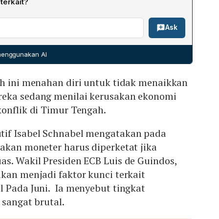
terkait?
khususnya ketegangan di Selat Hormuz, menjadi faktor
Ask
nekankan bahwa kebijakan moneter harus diperketat jika
 sedangkan Wakil Presiden Luis de Guindos menilai
t ini sangat brutal dan mengaitkan keputusan Juni dengan
 menggunakan AI
uh ini menahan diri untuk tidak menaikkan
reka sedang menilai kerusakan ekonomi
onflik di Timur Tengah.
tif Isabel Schnabel mengatakan pada
akan moneter harus diperketat jika
s. Wakil Presiden ECB Luis de Guindos,
kan menjadi faktor kunci terkait
l Pada Juni. Ia menyebut tingkat
 sangat brutal.