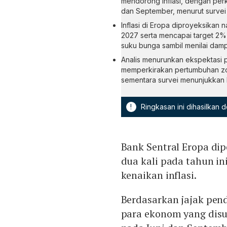
mendorong inflasi, dengan perk
dan September, menurut survei
Inflasi di Eropa diproyeksikan 
2027 serta mencapai target 2%
suku bunga sambil menilai damp
Analis menurunkan ekspektasi
memperkirakan pertumbuhan zo
sementara survei menunjukkan
!
Ringkasan ini dihasilkan
Bank Sentral Eropa di
dua kali pada tahun i
kenaikan inflasi.
Berdasarkan jajak pen
para ekonom yang disu