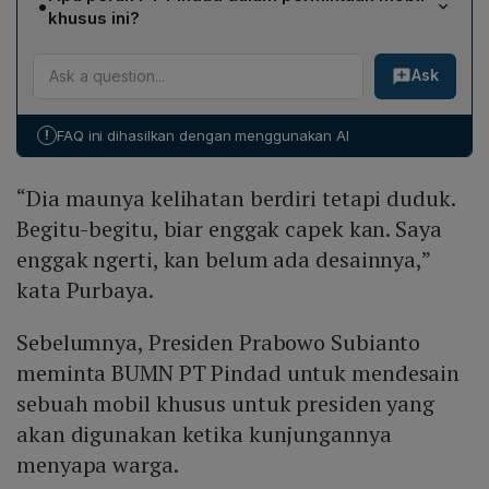
•
seperti ia berdiri walaupun duduk agar terlihat lebih
Presiden Prabowo secara resmi mengajukan
khusus ini?
dekat dengan warga, mengurangi rasa lelah saat
kebutuhan tersebut.
PT Pindad, sebagai BUMN yang memproduksi
berada dalam posisi duduk, serta memenuhi harapan
Ask
kendaraan khusus, diminta untuk merancang dan
rakyat yang menantikannya di luar jalan.
membuat mobil transparan dengan bodi kaca.
Sebelumnya perusahaan ini juga memproduksi mobil
!
FAQ ini dihasilkan dengan menggunakan AI
dinas Presiden yang bernama Maung.
“Dia maunya kelihatan berdiri tetapi duduk.
Begitu-begitu, biar enggak capek kan. Saya
enggak ngerti, kan belum ada desainnya,”
kata Purbaya.
Sebelumnya, Presiden Prabowo Subianto
meminta BUMN PT Pindad untuk mendesain
sebuah mobil khusus untuk presiden yang
akan digunakan ketika kunjungannya
menyapa warga.