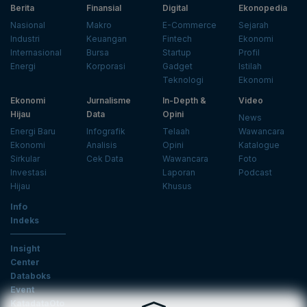
Berita
Finansial
Digital
Ekonopedia
Nasional
Makro
E-Commerce
Sejarah
Industri
Keuangan
Fintech
Ekonomi
Internasional
Bursa
Startup
Profil
Energi
Korporasi
Gadget
Istilah
Teknologi
Ekonomi
Ekonomi
Jurnalisme
In-Depth &
Video
Hijau
Data
Opini
News
Energi Baru
Infografik
Telaah
Wawancara
Ekonomi
Analisis
Opini
Katalogue
Sirkular
Cek Data
Wawancara
Foto
Investasi
Laporan
Podcast
Hijau
Khusus
Info
Indeks
Insight
Center
Databoks
Event
KatadataOto