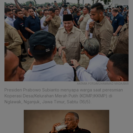
ANTARA FOTO/MUHAMMAD MADA/BAR
Presiden Prabowo Subianto menyapa warga saat peresmian
Koperasi Desa/Kelurahan Merah Putih (KDMP/KKMP) di
Nglawak, Nganjuk, Jawa Timur, Sabtu (16/5).