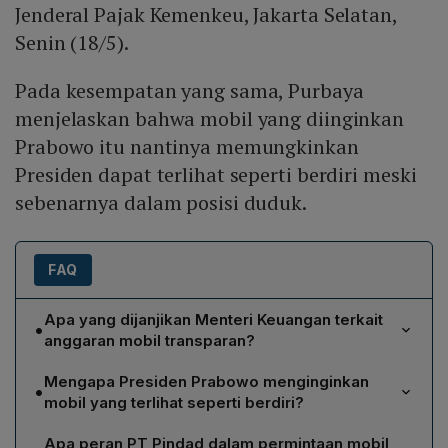
Jenderal Pajak Kemenkeu, Jakarta Selatan,
Senin (18/5).
Pada kesempatan yang sama, Purbaya
menjelaskan bahwa mobil yang diinginkan
Prabowo itu nantinya memungkinkan
Presiden dapat terlihat seperti berdiri meski
sebenarnya dalam posisi duduk.
FAQ
Apa yang dijanjikan Menteri Keuangan terkait
•
anggaran mobil transparan?
Menteri Keuangan Purbaya Yudhi Sadewa menyatakan
Mengapa Presiden Prabowo menginginkan
•
bahwa anggaran untuk mobil transparan sudah
mobil yang terlihat seperti berdiri?
tersedia, namun belum ada permintaan resmi. Ia
Presiden Prabowo menginginkan mobil yang tampak
menegaskan pemerintah akan menyediakan dana bila
Apa peran PT Pindad dalam permintaan mobil