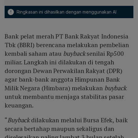
!
Ringkasan ini dihasilkan dengan menggunakan AI
Bank pelat merah PT Bank Rakyat Indonesia
Tbk (BBRI) berencana melakukan pembelian
kembali saham atau
buyback
senilai Rp500
miliar. Langkah ini dilakukan di tengah
dorongan Dewan Perwakilan Rakyat (DPR)
agar bank-bank anggota Himpunan Bank
Milik Negara (Himbara) melakukan
buyback
untuk membantu menjaga stabilitas pasar
keuangan.
“
Buyback
dilakukan melalui Bursa Efek, baik
secara bertahap maupun sekaligus dan
diselesaikan paling lambat 3 bulan setelah