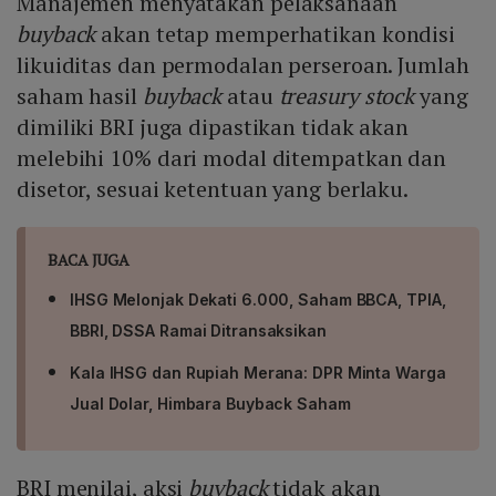
Manajemen menyatakan pelaksanaan
buyback
akan tetap memperhatikan kondisi
likuiditas dan permodalan perseroan. Jumlah
saham hasil
buyback
atau
treasury stock
yang
dimiliki BRI juga dipastikan tidak akan
melebihi 10% dari modal ditempatkan dan
disetor, sesuai ketentuan yang berlaku.
BACA JUGA
IHSG Melonjak Dekati 6.000, Saham BBCA, TPIA,
BBRI, DSSA Ramai Ditransaksikan
Kala IHSG dan Rupiah Merana: DPR Minta Warga
Jual Dolar, Himbara Buyback Saham
BRI menilai, aksi
buyback
tidak akan