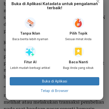
×
beberapa waktu terakhir tidak
Buka di Aplikasi Katadata untuk pengalaman
terbaik!
mencerminkan kondisi fundamental
sejumlah perusahaan besar, khususnya BUMN
dan perusahaan swasta yang menjalankan
proyek-proyek strategis.
Tanpa Iklan
Pilih Topik
Baca berita lebih nyaman
Sesuai minat Anda
Karena itu, ia mendorong anggota Himbara
untuk melakukan
buyback
saham. Selain
perbankan pelat merah, Dasco juga menilai
perusahaan-perusahaan BUMN lainnya dapat
Fitur AI
Baca Nanti
Lebih mudah berbagi artikel
Bagi Anda yang sibuk
mempertimbangkan langkah serupa ketika
harga saham mengalami tekanan.
Buka di Aplikasi
“Kemudian lembaga-lembaga yang
Tetap di Browser
melakukan investasi maupun pasar tentunya
melihat atau melakukan transaksi pembelian
pada saat keadaan pasar seperti kemarin