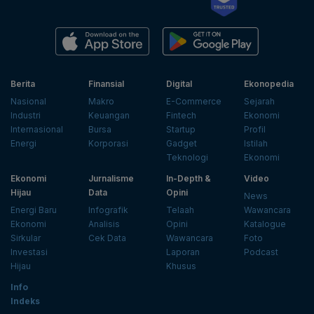
Berita
Finansial
Digital
Ekonopedia
Nasional
Makro
E-Commerce
Sejarah
Industri
Keuangan
Fintech
Ekonomi
Internasional
Bursa
Startup
Profil
Energi
Korporasi
Gadget
Istilah
Teknologi
Ekonomi
Ekonomi
Jurnalisme
In-Depth &
Video
Hijau
Data
Opini
News
Energi Baru
Infografik
Telaah
Wawancara
Ekonomi
Analisis
Opini
Katalogue
Sirkular
Cek Data
Wawancara
Foto
Investasi
Laporan
Podcast
Hijau
Khusus
Info
Indeks