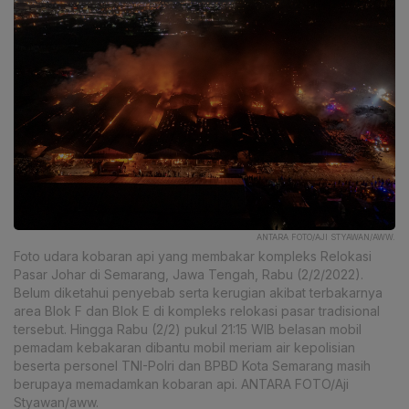
ANTARA FOTO/AJI STYAWAN/AWW.
Foto udara kobaran api yang membakar kompleks Relokasi
Pasar Johar di Semarang, Jawa Tengah, Rabu (2/2/2022).
Belum diketahui penyebab serta kerugian akibat terbakarnya
area Blok F dan Blok E di kompleks relokasi pasar tradisional
tersebut. Hingga Rabu (2/2) pukul 21:15 WIB belasan mobil
pemadam kebakaran dibantu mobil meriam air kepolisian
beserta personel TNI-Polri dan BPBD Kota Semarang masih
berupaya memadamkan kobaran api. ANTARA FOTO/Aji
Styawan/aww.