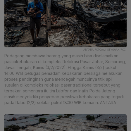
ANTARA FOTO/AJI STYAWAN/FOC.
Pedagang membawa barang yang masih bisa diselamatkan
pascakebakaran di kompleks Relokasi Pasar Johar, Semarang,
Jawa Tengah, Kamis (3/2/2022). Hingga Kamis (3/2) pukul
14:00 WIB petugas pemadam kebakaran bersiaga melakukan
proses pendinginan guna mencegah munculnya titik api
susulan di kompleks relokasi pasar tradisional tersebut yang
terbakar, sementara itu tim Labfor dan Inafis Polda Jateng
masih menyelidiki penyebab peristiwa kebakaran yang terjadi
pada Rabu (2/2) sekitar pukul 18:30 WIB kemarin. ANTARA