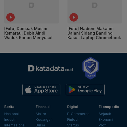
[Foto] Dampak Musim
[Foto] Nadiem Makarim
Kemarau, Debit Air di
Jalani Sidang Banding
Waduk Karian Menyusut
Kasus Laptop Chromebook
Berita
Finansial
Digital
Ekonopedia
Nasional
Makro
E-Commerce
Sejarah
Industri
Keuangan
Fintech
Ekonomi
Internasional
Bursa
Startup
Profil