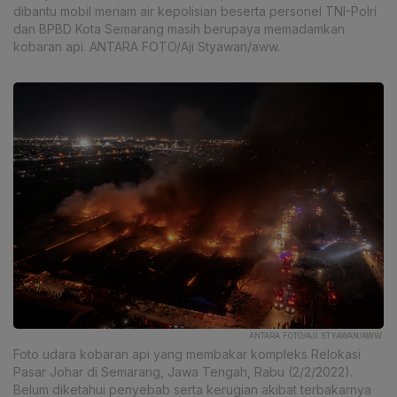
dibantu mobil meriam air kepolisian beserta personel TNI-Polri
dan BPBD Kota Semarang masih berupaya memadamkan
kobaran api. ANTARA FOTO/Aji Styawan/aww.
ANTARA FOTO/AJI STYAWAN/AWW.
Foto udara kobaran api yang membakar kompleks Relokasi
Pasar Johar di Semarang, Jawa Tengah, Rabu (2/2/2022).
Belum diketahui penyebab serta kerugian akibat terbakarnya