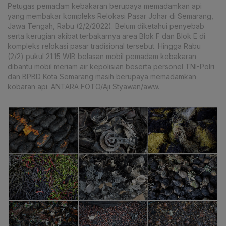
Petugas pemadam kebakaran berupaya memadamkan api
yang membakar kompleks Relokasi Pasar Johar di Semarang,
Jawa Tengah, Rabu (2/2/2022). Belum diketahui penyebab
serta kerugian akibat terbakarnya area Blok F dan Blok E di
kompleks relokasi pasar tradisional tersebut. Hingga Rabu
(2/2) pukul 21:15 WIB belasan mobil pemadam kebakaran
dibantu mobil meriam air kepolisian beserta personel TNI-Polri
dan BPBD Kota Semarang masih berupaya memadamkan
kobaran api. ANTARA FOTO/Aji Styawan/aww.