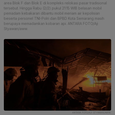
area Blok F dan Blok E di kompleks relokasi pasar tradisional
tersebut. Hingga Rabu (2/2) pukul 21:15 WIB belasan mobil
pemadam kebakaran dibantu mobil meriam air kepolisian
beserta personel TNI-Polri dan BPBD Kota Semarang masih
berupaya memadamkan kobaran api. ANTARA FOTO/Aji
Styawan/aww.
ANTARA FOTO/AJI STYAWAN/AWW.