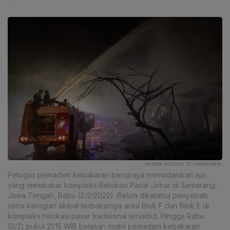
ANTARA FOTO/AJI STYAWAN/AWW.
Petugas pemadam kebakaran berupaya memadamkan api
yang membakar kompleks Relokasi Pasar Johar di Semarang,
Jawa Tengah, Rabu (2/2/2022). Belum diketahui penyebab
serta kerugian akibat terbakarnya area Blok F dan Blok E di
kompleks relokasi pasar tradisional tersebut. Hingga Rabu
(2/2) pukul 21:15 WIB belasan mobil pemadam kebakaran