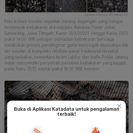
ANTARA FOTO/AJI STYAWAN/FOC.
Foto kolase kondisi sejumlah barang dagangan yang hangus
terdampak kebakaran di kompleks Relokasi Pasar Johar,
Semarang, Jawa Tengah, Kamis (3/2/2022). Hingga Kamis (3/2)
pukul 14:00 WIB petugas pemadam kebakaran bersiaga
melakukan proses pendinginan guna mencegah munculnya titik
api susulan di kompleks relokasi pasar tradisional tersebut
yang terbakar, sementara itu tim Labfor dan Inafis Polda Jateng
masih menyelidiki penyebab peristiwa kebakaran yang terjadi
pada Rabu (2/2) sekitar pukul 18:30 WIB kemarin
×
Buka di Aplikasi Katadata untuk pengalaman
terbaik!