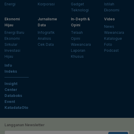
Energi
Korporasi
Gadget
Istilah
Teknologi
Ekonomi
Ekonomi
Jurnalisme
In-Depth &
Video
Hijau
Data
Opini
News
Energi Baru
Infografik
Telaah
Wawancara
Ekonomi
Analisis
Opini
Katalogue
Sirkular
Cek Data
Wawancara
Foto
Investasi
Laporan
Podcast
Hijau
Khusus
Info
Indeks
Insight
Center
Databoks
Event
KatadataOto
Langganan Newsletter
Email