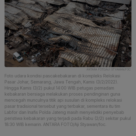
ANTARA FOTO/AJI STYAWAN/FOC.
Foto udara kondisi pascakebakaran di kompleks Relokasi
Pasar Johar, Semarang, Jawa Tengah, Kamis (3/2/2022).
Hingga Kamis (3/2) pukul 14:00 WIB petugas pemadam
kebakaran bersiaga melakukan proses pendinginan guna
mencegah munculnya titik api susulan di kompleks relokasi
pasar tradisional tersebut yang terbakar, sementara itu tim
Labfor dan Inafis Polda Jateng masih menyelidiki penyebab
peristiwa kebakaran yang terjadi pada Rabu (2/2) sekitar pukul
18:30 WIB kemarin. ANTARA FOTO/Aji Styawan/foc.