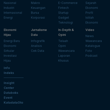
Nasional
Makro
E-Commerce
Sejarah
Industri
Keuangan
Fintech
Ekonomi
Internasional
Bursa
Startup
Profil
Energi
Korporasi
Gadget
Istilah
Teknologi
Ekonomi
Ekonomi
Jurnalisme
In-Depth &
Video
Hijau
Data
Opini
News
Energi Baru
Infografik
Telaah
Wawancara
Ekonomi
Analisis
Opini
Katalogue
Sirkular
Cek Data
Wawancara
Foto
Investasi
Laporan
Podcast
Hijau
Khusus
Info
Indeks
Insight
Center
Databoks
Event
KatadataOto