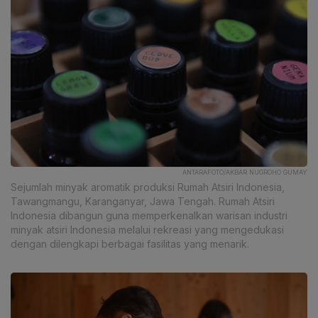
ANTARAFOTO/AKBAR NUGROHO GUMAY
Sejumlah minyak aromatik produksi Rumah Atsiri Indonesia,
Tawangmangu, Karanganyar, Jawa Tengah. Rumah Atsiri
Indonesia dibangun guna memperkenalkan warisan industri
minyak atsiri Indonesia melalui rekreasi yang mengedukasi
dengan dilengkapi berbagai fasilitas yang menarik.