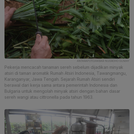
ANTARAFOTO/AKBAR NUGROHO GUMAY
Pekerja mencacah tanaman sereh sebelum dijadikan minyak
atsiri di taman aromatik Rumah Atsiri Indonesia, Tawangmangu,
Karanganyar, Jawa Tengah. Sejarah Rumah Atsiri sendiri
berawal dari kerja sama antara pemerintah Indonesia dan
Bulgaria untuk mengolah minyak atsiri dengan bahan dasar
sereh wangi atau cittronella pada tahun 1963.