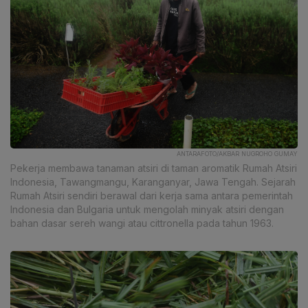
ANTARAFOTO/AKBAR NUGROHO GUMAY
Pekerja membawa tanaman atsiri di taman aromatik Rumah Atsiri
Indonesia, Tawangmangu, Karanganyar, Jawa Tengah. Sejarah
Rumah Atsiri sendiri berawal dari kerja sama antara pemerintah
Indonesia dan Bulgaria untuk mengolah minyak atsiri dengan
bahan dasar sereh wangi atau cittronella pada tahun 1963.