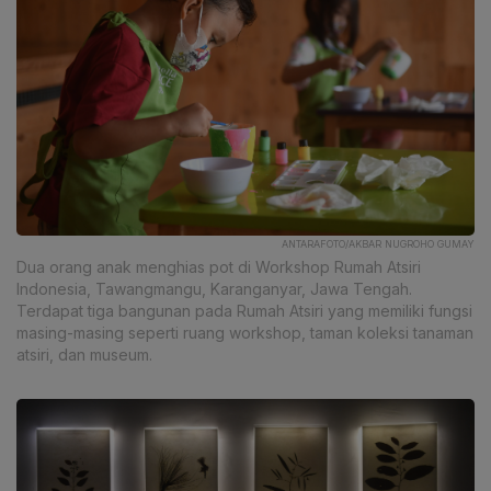
ANTARAFOTO/AKBAR NUGROHO GUMAY
Dua orang anak menghias pot di Workshop Rumah Atsiri
Indonesia, Tawangmangu, Karanganyar, Jawa Tengah.
Terdapat tiga bangunan pada Rumah Atsiri yang memiliki fungsi
masing-masing seperti ruang workshop, taman koleksi tanaman
atsiri, dan museum.