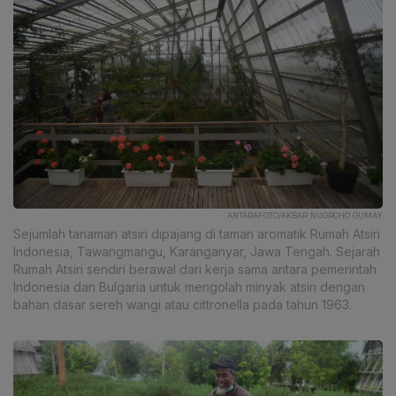
ANTARAFOTO/AKBAR NUGROHO GUMAY
Sejumlah tanaman atsiri dipajang di taman aromatik Rumah Atsiri
Indonesia, Tawangmangu, Karanganyar, Jawa Tengah. Sejarah
Rumah Atsiri sendiri berawal dari kerja sama antara pemerintah
Indonesia dan Bulgaria untuk mengolah minyak atsiri dengan
bahan dasar sereh wangi atau cittronella pada tahun 1963.