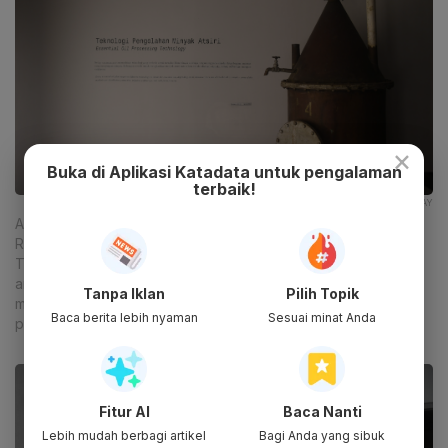
×
Buka di Aplikasi Katadata untuk pengalaman
terbaik!
ANTARAFOTO/AKBAR NUGROHO GUMAY
Alat pengolahan minyak atsiri kuno dipajang di taman aromatik
Rumah Atsiri Indonesia, Tawangmangu, Karanganyar, Jawa
Tengah. Sejarah Rumah Atsiri sendiri berawal dari kerja sama
antara pemerintah Indonesia dan Bulgaria untuk mengolah
Tanpa Iklan
Pilih Topik
minyak atsiri dengan bahan dasar sereh wangi atau cittronella
Baca berita lebih nyaman
Sesuai minat Anda
pada tahun 1963.
Fitur AI
Baca Nanti
Lebih mudah berbagi artikel
Bagi Anda yang sibuk