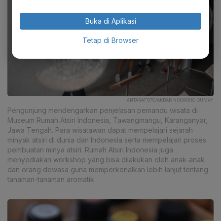
Buka di Aplikasi
Tetap di Browser
ANTARAFOTO/AKBAR NUGROHO GUMAY
Pengunjung mendengarkan penjelasan pemandu wisata di
Museum Rumah Atsiri Indonesia, Tawangmangu, Karanganyar,
Jawa Tengah. Para wisatawan dapat mempelajari sejarah
minyak atsiri di dunia dan Indonesia serta mempelajari proses
pembuatan minya atsiri. Rumah Atsiri Indonesia juga
menyediakan workshop yang bisa dilakukan oleh anak-anak
dan orang dewasa guna memperkenalkan lebih lanjut tentang
tanaman-tanaman aromatik.