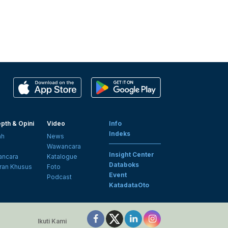
pth & Opini
Video
Info
Indeks
ah
News
i
Wawancara
Insight Center
ncara
Katalogue
Databoks
ran Khusus
Foto
Event
Podcast
KatadataOto
Ikuti Kami