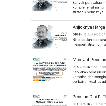
Banyak perusahaan, t
komprehensif namun 
strategis berikutnya.
Anjloknya Harga 
OPINI
• 12 Juni 2025, 07
Nikel adalah aset str
memperhatikan prinsi
Manfaat Pensiun
INFOGRAFIK
• 20 Desem
Kebijakan pensiun di
kematian dan menghe
perbaikan kualitas ud
Pensiun Dini PLT
INFOGRAFIK
• 11 Desem