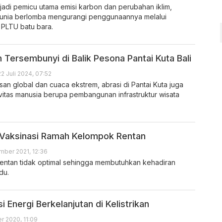
adi pemicu utama emisi karbon dan perubahan iklim,
dunia berlomba mengurangi penggunaannya melalui
 PLTU batu bara.
Tersembunyi di Balik Pesona Pantai Kuta Bali
22 Juli 2024, 07:52
san global dan cuaca ekstrem, abrasi di Pantai Kuta juga
vitas manusia berupa pembangunan infrastruktur wisata
 Vaksinasi Ramah Kelompok Rentan
mber 2021, 12:36
rentan tidak optimal sehingga membutuhkan kehadiran
du.
i Energi Berkelanjutan di Kelistrikan
r 2020, 11:09