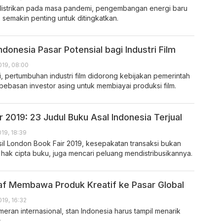
elistrikan pada masa pandemi, pengembangan energi baru
 semakin penting untuk ditingkatkan.
donesia Pasar Potensial bagi Industri Film
019, 08:00
i, pertumbuhan industri film didorong kebijakan pemerintah
basan investor asing untuk membiayai produksi film.
 2019: 23 Judul Buku Asal Indonesia Terjual
019, 18:39
sil London Book Fair 2019, kesepakatan transaksi bukan
hak cipta buku, juga mencari peluang mendistribusikannya.
f Membawa Produk Kreatif ke Pasar Global
019, 16:32
eran internasional, stan Indonesia harus tampil menarik
.