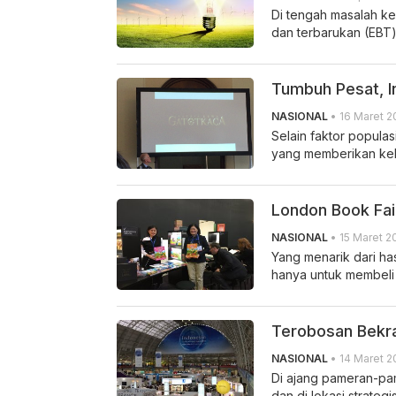
Di tengah masalah k
dan terbarukan (EBT)
Tumbuh Pesat, In
NASIONAL
• 16 Maret 2
Selain faktor populas
yang memberikan kebe
London Book Fair
NASIONAL
• 15 Maret 2
Yang menarik dari ha
hanya untuk membeli 
Terobosan Bekra
NASIONAL
• 14 Maret 2
Di ajang pameran-pam
dan di lokasi strategis