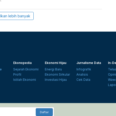
lkan lebih banyak
Ekonopedia
Ekonomi Hijau
Jurnalisme Data
In-De
e
Sejarah Ekonomi
Energi Baru
Infografik
Tela
Profil
Ekonomi Sirkular
Analisis
Opin
Istilah Ekonomi
Investasi Hijau
Cek Data
Wawa
Lapo
Daftar