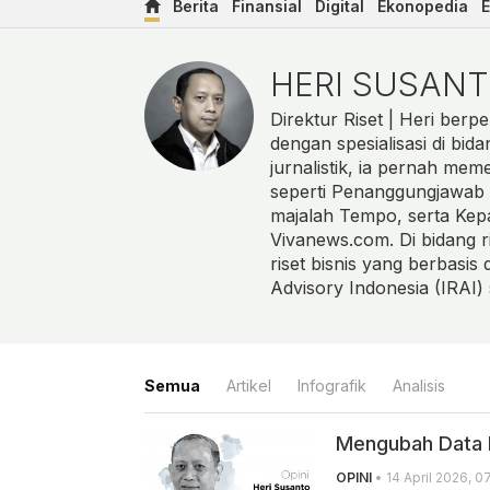
Berita
Finansial
Digital
Ekonopedia
E
Heri Susanto
HERI SUSAN
Direktur Riset | Heri ber
dengan spesialisasi di bid
jurnalistik, ia pernah mem
seperti Penanggungjawab 
majalah Tempo, serta Kepa
Vivanews.com. Di bidang r
riset bisnis yang berbasis
Advisory Indonesia (IRAI
Semua
Artikel
Infografik
Analisis
Mengubah Data E
OPINI
• 14 April 2026, 0