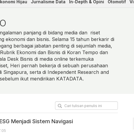
konomi Hijau
Jurnalisme Data
In-Depth & Opini
Otomotif
V
TO
pengalaman panjang di bidang media dan riset
ang ekonomi dan bisnis. Selama 15 tahun berkarir di
egang berbagai jabatan penting di sejumlah media,
Rubrik Ekonomi dan Bisnis di Koran Tempo dan
la Desk Bisnis di media online terkemuka
iset, Heri pernah bekerja di sebuah perusahaan
 di Singapura, serta di Independent Research and
) sebelum ikut mendirikan KATADATA.
SG Menjadi Sistem Navigasi
7:05