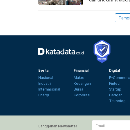
Tampi
Berita
Finansial
Digital
Nasional
Makro
E-Commerc
Industri
Keuangan
Fintech
Internasional
Bursa
Startup
Energi
Korporasi
Gadget
Teknologi
Email
Langganan Newsletter