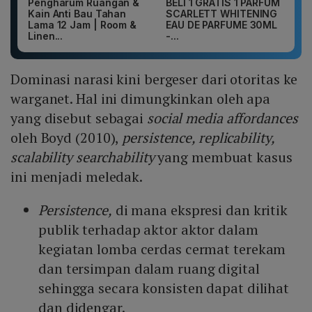
Pengharum Ruangan &
BELI 1 GRATIS 1 PARFUM
Kain Anti Bau Tahan
SCARLETT WHITENING
Lama 12 Jam | Room &
EAU DE PARFUME 30ML
Linen...
-...
Dominasi narasi kini bergeser dari otoritas ke
warganet. Hal ini dimungkinkan oleh apa
yang disebut sebagai
social media affordances
oleh Boyd (2010),
persistence, replicability,
scalability searchability
yang membuat kasus
ini menjadi meledak.
Persistence,
di mana ekspresi dan kritik
publik terhadap aktor aktor dalam
kegiatan lomba cerdas cermat terekam
dan tersimpan dalam ruang digital
sehingga secara konsisten dapat dilihat
dan didengar.