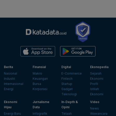
Berita
Finansial
Digital
Ekonopedia
Nasional
Makro
E-Commerce
Sejarah
Industri
Keuangan
Fintech
Ekonomi
Internasional
Bursa
Startup
Profil
Energi
Korporasi
Gadget
Istilah
Teknologi
Ekonomi
Ekonomi
Jurnalisme
In-Depth &
Video
Hijau
Data
Opini
News
Energi Baru
Infografik
Telaah
Wawancara