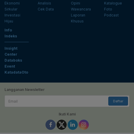
Ekonomi
Analisis
Opini
Katalogue
Sirkular
Cek Data
Wawancara
Foto
Investasi
Laporan
Podcast
Hijau
Khusus
Info
Indeks
Insight
Center
Databoks
Event
KatadataOto
Langganan Newsletter
Email
Daftar
Ikuti Kami