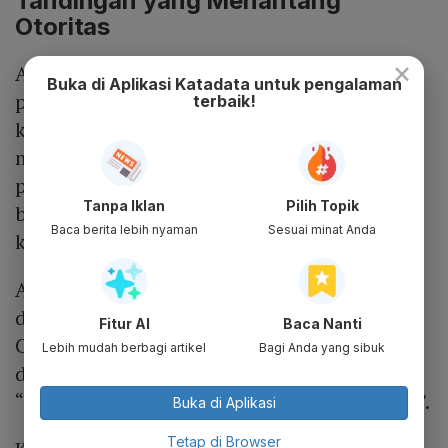
Tandingan yang Menantang
Otoritas
×
Analisis jejaring pasangan kata dari 15 ribu
Buka di Aplikasi Katadata untuk pengalaman
percakapan di X menunjukkan bahwa dalam
terbaik!
kelompok kata terbesar, kata “juri” memiliki
nilai
betweenness centrality
tertinggi dan
paling banyak terhubung dengan kata lain,
Tanpa Iklan
Pilih Topik
baik dalam kelompoknya maupun lintas
Baca berita lebih nyaman
Sesuai minat Anda
kelompok.
Artinya, kata ini memegang peran sentral
dalam percakapan mengenai lomba Cerdas
Fitur AI
Baca Nanti
Cermat MPR. Kata tersebut terhubung
Lebih mudah berbagi artikel
Bagi Anda yang sibuk
dengan berbagai kata bernada kritik seperti
“goblog”, “tolol”, “budeg”, hingga “kompeten”.
Buka di Aplikasi
Tetap di Browser