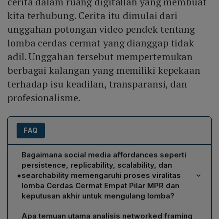
cerita dalam ruang digitallah yang membuat
kita terhubung. Cerita itu dimulai dari
unggahan potongan video pendek tentang
lomba cerdas cermat yang dianggap tidak
adil. Unggahan tersebut mempertemukan
berbagai kalangan yang memiliki kepekaan
terhadap isu keadilan, transparansi, dan
profesionalisme.
FAQ
Bagaimana social media affordances seperti
persistence, replicability, scalability, dan
•
searchability memengaruhi proses viralitas
lomba Cerdas Cermat Empat Pilar MPR dan
keputusan akhir untuk mengulang lomba?
Social media affordances menjadi katalisator utama.
Apa temuan utama analisis networked framing