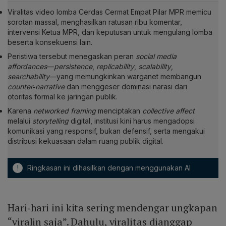
Viralitas video lomba Cerdas Cermat Empat Pilar MPR memicu
sorotan massal, menghasilkan ratusan ribu komentar,
intervensi Ketua MPR, dan keputusan untuk mengulang lomba
beserta konsekuensi lain.
Peristiwa tersebut menegaskan peran
social media
affordances
—
persistence
,
replicability
,
scalability
,
searchability
—yang memungkinkan warganet membangun
counter‑narrative
dan menggeser dominasi narasi dari
otoritas formal ke jaringan publik.
Karena
networked framing
menciptakan
collective affect
melalui
storytelling
digital, institusi kini harus mengadopsi
komunikasi yang responsif, bukan defensif, serta mengakui
distribusi kekuasaan dalam ruang publik digital.
!
Ringkasan ini dihasilkan dengan menggunakan AI
Hari‑hari ini kita sering mendengar ungkapan
“viralin saja”. Dahulu, viralitas dianggap