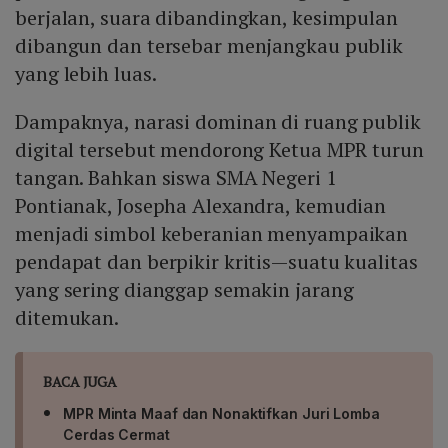
counter‑narrative. Dengan demikian, legitimasi
berjalan, suara dibandingkan, kesimpulan
kebijakan publik dapat dipertahankan dalam ekosistem
dibangun dan tersebar menjangkau publik
informasi yang cepat, tersebar, dan tidak mengenal
yang lebih luas.
batas geografis.
Dampaknya, narasi dominan di ruang publik
digital tersebut mendorong Ketua MPR turun
tangan. Bahkan siswa SMA Negeri 1
Pontianak, Josepha Alexandra, kemudian
menjadi simbol keberanian menyampaikan
pendapat dan berpikir kritis—suatu kualitas
yang sering dianggap semakin jarang
ditemukan.
BACA JUGA
MPR Minta Maaf dan Nonaktifkan Juri Lomba
Cerdas Cermat