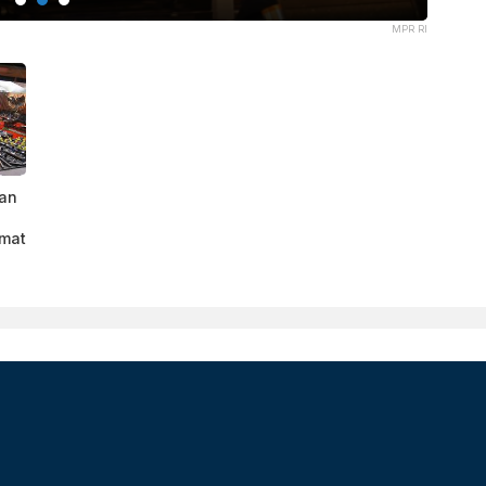
MPR RI
an
mat