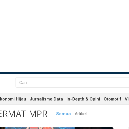
konomi Hijau
Jurnalisme Data
In-Depth & Opini
Otomotif
V
rdas Cermat MPR
ERMAT MPR
Semua
Artikel