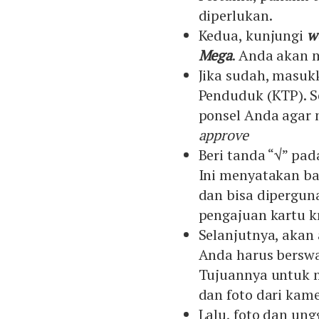
diperlukan.
Kedua, kunjungi
w
Mega
. Anda akan 
Jika sudah, masuk
Penduduk (KTP). S
ponsel Anda agar
approve
Beri tanda “√” pad
Ini menyatakan b
dan bisa dipergun
pengajuan kartu kre
Selanjutnya, akan
Anda harus berswa
Tujuannya untuk 
dan foto dari kam
Lalu, foto dan un