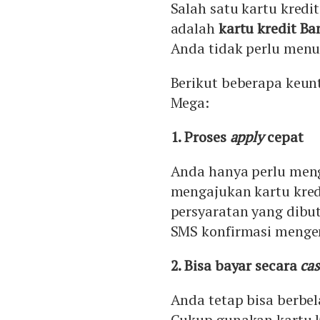
Salah satu kartu kred
adalah
kartu kredit B
Anda tidak perlu menu
Berikut beberapa keu
Mega:
1. Proses
apply
cepat
Anda hanya perlu meng
mengajukan kartu kredi
persyaratan yang dibu
SMS konfirmasi mengen
2. Bisa bayar secara
cas
Anda tetap bisa berbe
Cukup gunakan kartu k