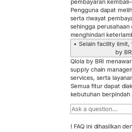
pembayaran kembali—t
Pengguna dapat meliha
serta riwayat pembaya
sehingga perusahaan d
menghindari keterlam
•
Selain facility limi
by BR
Qlola by BRI menawark
supply chain managem
services, serta layana
Semua fitur dapat dia
kebutuhan berpindah 
!
FAQ ini dihasilkan d