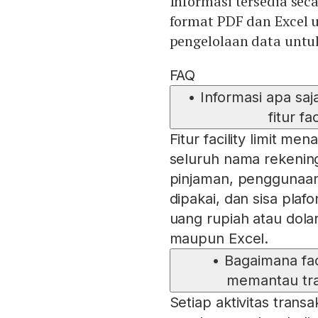
Informasi tersedia se
format PDF dan Exce
pengelolaan data untu
FAQ
•
Informasi apa saj
fitur fa
Fitur facility limit m
seluruh nama rekening
pinjaman, penggunaan
dipakai, dan sisa plaf
uang rupiah atau dol
maupun Excel.
•
Bagaimana fac
memantau tran
Setiap aktivitas trans