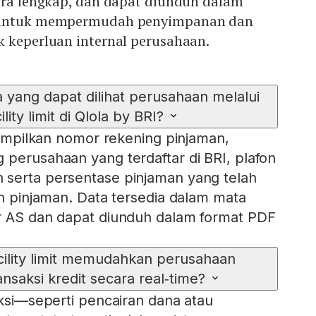
cara lengkap, dan dapat diunduh dalam
l untuk mempermudah penyimpanan dan
k keperluan internal perusahaan.
a yang dapat dilihat perusahaan melalui
cility limit di Qlola by BRI?
enampilkan nomor rekening pinjaman,
 perusahaan yang terdaftar di BRI, plafon
 serta persentase pinjaman yang telah
on pinjaman. Data tersedia dalam mata
ar AS dan dapat diunduh dalam format PDF
ility limit memudahkan perusahaan
saksi kredit secara real‑time?
aksi—seperti pencairan dana atau