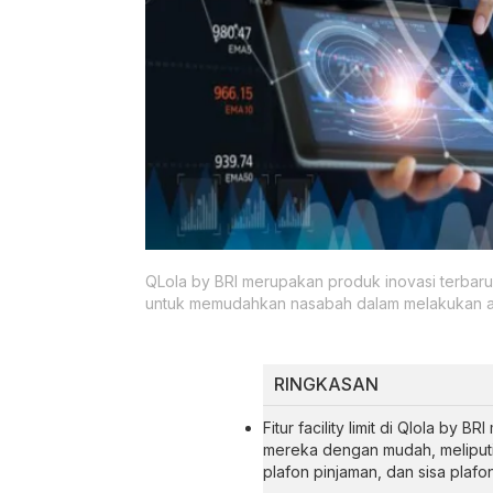
QLola by BRI merupakan produk inovasi terbaru d
untuk memudahkan nasabah dalam melakukan ak
RINGKASAN
Fitur facility limit di Qlola b
mereka dengan mudah, meliputi
plafon pinjaman, dan sisa plafo