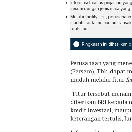
Informasi fasilitas pinjaman ya
sesuai dengan jenis mata yang d
Melalui facility limit, perusaha
mudah, serta memantau transaks
real-time.
!
Ringkasan ini dihasilkan
Perusahaan yang mener
(Persero), Tbk. dapat
mudah melalui fitur
fa
“Fitur tersebut menamp
diberikan BRI kepada n
kredit investasi, maup
keterangan tertulis, Ju