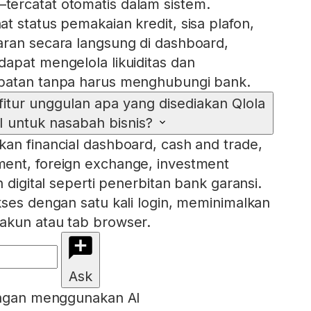
ercatat otomatis dalam sistem.
t status pemakaian kredit, sisa plafon,
ran secara langsung di dashboard,
apat mengelola likuiditas dan
batan tanpa harus menghubungi bank.
t, fitur unggulan apa yang disediakan Qlola
I untuk nasabah bisnis?
an financial dashboard, cash and trade,
ent, foreign exchange, investment
n digital seperti penerbitan bank garansi.
kses dengan satu kali login, meminimalkan
akun atau tab browser.
Ask
engan menggunakan AI