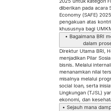
2025 untuk kategori 
diberikan pada acara S
Economy (SAFE) 2025 d
pengakuan atas kontr
khususnya bagi UMK
•
Bagaimana BRI men
dalam prose
Direktur Utama BRI, 
menjadikan Pilar Sosia
bisnis. Melalui internal
menanamkan nilai ters
misalnya melalui pro
social loan, serta ini
Lingkungan (TJSL) ya
ekonomi, dan kesehat
•
Sejauh mana dam