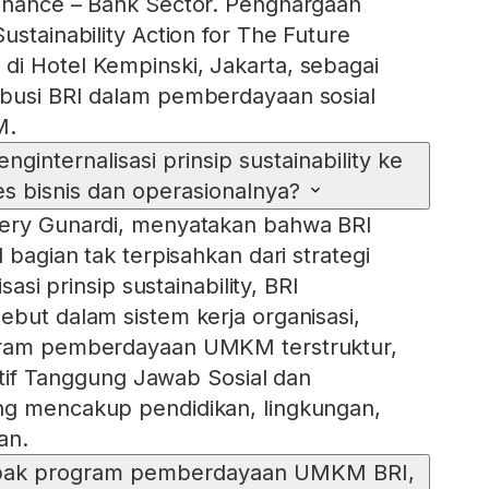
Finance – Bank Sector. Penghargaan
ustainability Action for The Future
i Hotel Kempinski, Jakarta, sebagai
ibusi BRI dalam pemberdayaan sosial
M.
ginternalisasi prinsip sustainability ke
s bisnis dan operasionalnya?
Hery Gunardi, menyatakan bahwa BRI
l bagian tak terpisahkan dari strategi
isasi prinsip sustainability, BRI
ebut dalam sistem kerja organisasi,
gram pemberdayaan UMKM terstruktur,
siatif Tanggung Jawab Sosial dan
ng mencakup pendidikan, lingkungan,
an.
pak program pemberdayaan UMKM BRI,