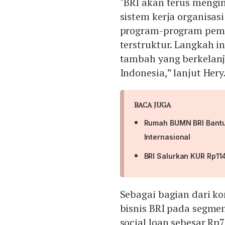
"BRI akan terus mengin
sistem kerja organisas
program-program pemb
terstruktur. Langkah i
tambah yang berkelanj
Indonesia,” lanjut Hery
BACA JUGA
Rumah BUMN BRI Bant
Internasional
BRI Salurkan KUR Rp11
Sebagai bagian dari 
bisnis BRI pada segme
social loan sebesar Rp7