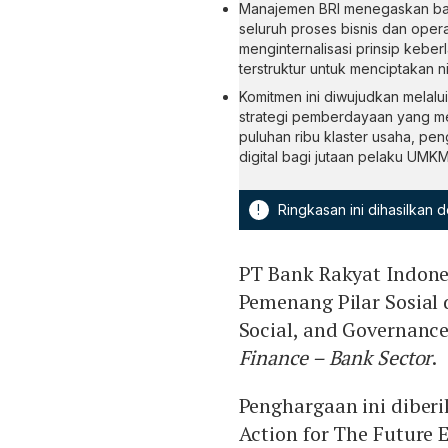
Manajemen BRI menegaskan bahw
seluruh proses bisnis dan oper
menginternalisasi prinsip keb
terstruktur untuk menciptakan ni
Komitmen ini diwujudkan melalui 
strategi pemberdayaan yang m
puluhan ribu klaster usaha, p
digital bagi jutaan pelaku UMKM
!
Ringkasan ini dihasilkan
PT Bank Rakyat Indone
Pemenang Pilar Sosial
Social, and Governanc
Finance – Bank Sector
.
Penghargaan ini diber
Action for The Future 