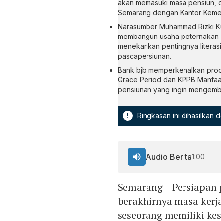
akan memasuki masa pensiun, d
Semarang dengan Kantor Kemen
Narasumber Muhammad Rizki Ku
membangun usaha peternakan ay
menekankan pentingnya literas
pascapersiunan.
Bank bjb memperkenalkan produk
Grace Period dan KPPB Manfaat
pensiunan yang ingin mengemba
!
Ringkasan ini dihasilkan
Audio Berita
1:00
Semarang – Persiapan 
berakhirnya masa kerja
seseorang memiliki kes