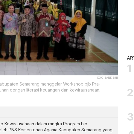
AR
DOK. BANK BJB
Kabupaten Semarang menggelar Workshop bjb Pra-
unan dengan literasi keuangan dan kewirausahaan.
 Kewirausahaan dalam rangka Program bjb
i oleh PNS Kementerian Agama Kabupaten Semarang yang