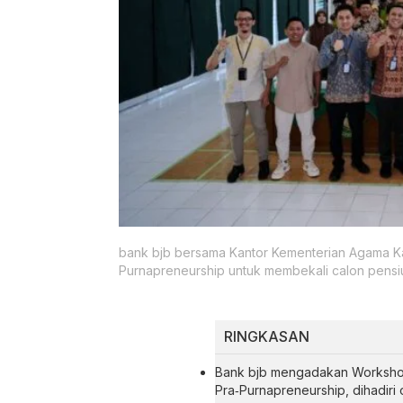
bank bjb bersama Kantor Kementerian Agama 
Purnapreneurship untuk membekali calon pensi
RINGKASAN
Bank bjb mengadakan Workshop
Pra‑Purnapreneurship, dihadir