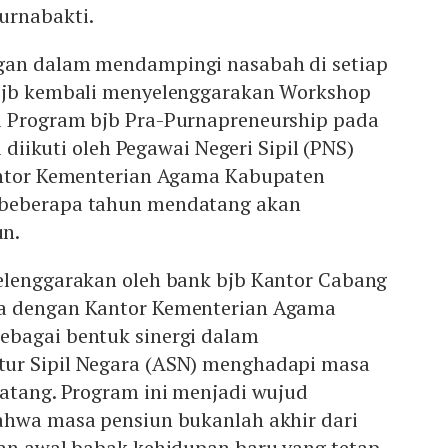
urnabakti.
gan dalam mendampingi nasabah di setiap
 bjb kembali menyelenggarakan Workshop
 Program bjb Pra-Purnapreneurship pada
i diikuti oleh Pegawai Negeri Sipil (PNS)
antor Kementerian Agama Kabupaten
beberapa tahun mendatang akan
n.
elenggarakan oleh bank bjb Kantor Cabang
a dengan Kantor Kementerian Agama
bagai bentuk sinergi dalam
ur Sipil Negara (ASN) menghadapi masa
matang. Program ini menjadi wujud
ahwa masa pensiun bukanlah akhir dari
kan awal babak kehidupan baru yang tetap