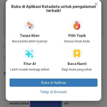
×
Buka di Aplikasi Katadata untuk pengalaman
Baca artikel ini lewat aplikasi mobile.
terbaik!
Dapatkan pengalaman membaca lebih nyaman dan nikmati
fitur menarik lainnya lewat aplikasi mobile Katadata.
Tanpa Iklan
Pilih Topik
Baca berita lebih nyaman
Sesuai minat Anda
Editor:
Aria W. Yudhistira
#Startup
#Gojek
#Tokopedia
#Bukalapak
Fitur AI
Baca Nanti
Lebih mudah berbagi artikel
Bagi Anda yang sibuk
CEK JUGA DATA INI
Buka di Aplikasi
Tetap di Browser