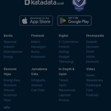
Berita
Finansial
Digital
Ekonopedia
Nasional
Makro
E-Commerce
Sejarah
Industri
Keuangan
Fintech
Ekonomi
Internasional
Bursa
Startup
Profil
Energi
Korporasi
Gadget
Istilah
Teknologi
Ekonomi
Ekonomi
Jurnalisme
In-Depth &
Video
Hijau
Data
Opini
News
Energi Baru
Infografik
Telaah
Wawancara
Ekonomi
Analisis
Opini
Katalogue
Sirkular
Cek Data
Wawancara
Foto
Investasi
Laporan
Podcast
Hijau
Khusus
Info